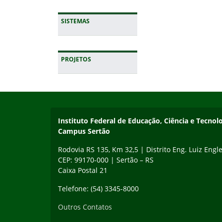
SISTEMAS
PROJETOS
Início do rodapé
Fim da navegação
Instituto Federal de Educação, Ciência e Tecnol
Campus Sertão
Rodovia RS 135, Km 32,5 | Distrito Eng. Luiz Engle
CEP: 99170-000 | Sertão – RS
Caixa Postal 21
Telefone: (54) 3345-8000
Outros Contatos