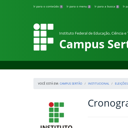
Pular para o conteúdo
Ir para o conteúdo
Ir para o menu
Ir para a busca
Ir 
1
2
3
Instituto Federal de Educação, Ciência e
Campus Ser
VOCÊ ESTÁ EM:
CAMPUS SERTÃO
INSTITUCIONAL
ELEIÇÕES
Cronogr
Início da navegação
IFRS
Início do conteúdo