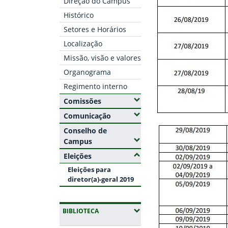
Direção do Campus
Histórico
Setores e Horários
Localização
Missão, visão e valores
Organograma
Regimento interno
(Expandir submenus)
Comissões
(Expandir submenus)
Comunicação
Conselho de
(Expandir submenus)
Campus
(Ocultar submenus)
Eleições
Eleições para
diretor(a)-geral 2019
(EXPANDIR SUBMENUS)
BIBLIOTECA