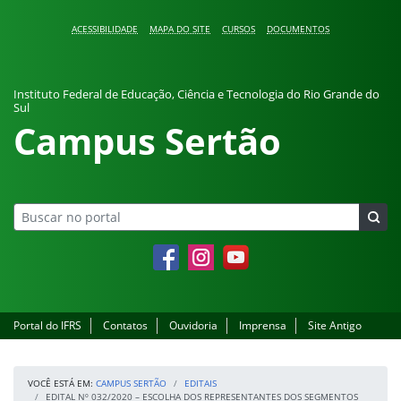
Pular para o conteúdo
ACESSIBILIDADE
MAPA DO SITE
CURSOS
DOCUMENTOS
Instituto Federal de Educação, Ciência e Tecnologia do Rio Grande do
Sul
Campus Sertão
Facebook
Instagram
YouTube
Portal do IFRS
Contatos
Ouvidoria
Imprensa
Site Antigo
VOCÊ ESTÁ EM:
CAMPUS SERTÃO
EDITAIS
EDITAL Nº 032/2020 – ESCOLHA DOS REPRESENTANTES DOS SEGMENTOS