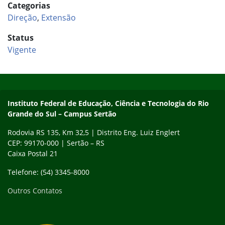
Categorias
Direção
,
Extensão
Status
Vigente
Início do rodapé
Fim do conteúdo
Instituto Federal de Educação, Ciência e Tecnologia do Rio
Grande do Sul – Campus Sertão
Rodovia RS 135, Km 32,5 | Distrito Eng. Luiz Englert
CEP: 99170-000 | Sertão – RS
Caixa Postal 21
Telefone: (54) 3345-8000
Outros Contatos