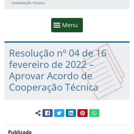
COOPERAÇÃO TÉCNICA
Início da navegação
Mostrar
Menu
Fim da navegação
Início do conteúdo
Resolução nº 04 de 16
fevereiro de 2022 –
Aprovar Acordo de
Cooperação Técnica
Facebook
Twitter
LinkedIn
Pinterest
WhatsApp
Compartilhar conteúdo:
Publicado