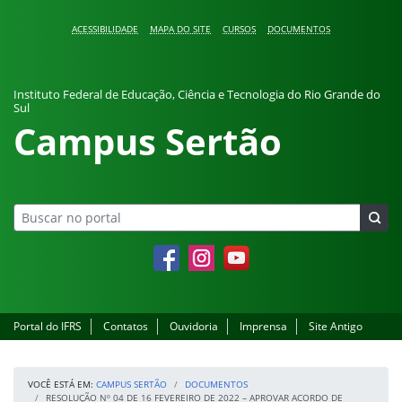
Pular para o conteúdo
ACESSIBILIDADE
MAPA DO SITE
CURSOS
DOCUMENTOS
Instituto Federal de Educação, Ciência e Tecnologia do Rio Grande do
Sul
Campus Sertão
Facebook
Instagram
YouTube
Portal do IFRS
Contatos
Ouvidoria
Imprensa
Site Antigo
VOCÊ ESTÁ EM:
CAMPUS SERTÃO
DOCUMENTOS
RESOLUÇÃO Nº 04 DE 16 FEVEREIRO DE 2022 – APROVAR ACORDO DE