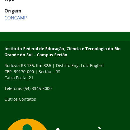
Origem
CONCAMP
Início do rodapé
Fim do conteúdo
Instituto Federal de Educação, Ciência e Tecnologia do Rio
Grande do Sul – Campus Sertão
Rodovia RS 135, Km 32,5 | Distrito Eng. Luiz Englert
CEP: 99170-000 | Sertão – RS
Caixa Postal 21
Telefone: (54) 3345-8000
Outros Contatos