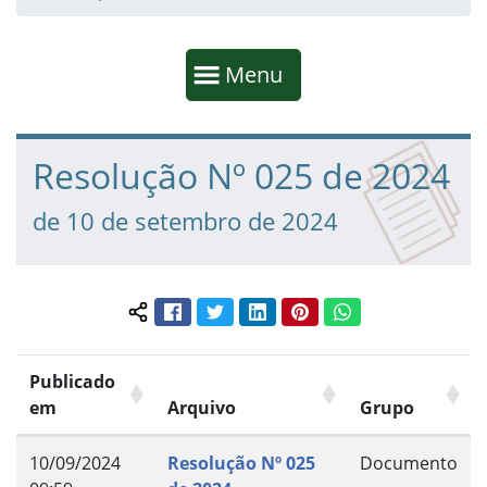
Início da navegação
Mostrar
Menu
Fim da navegação
Início do conteúdo
Resolução Nº 025 de 2024
de 10 de setembro de 2024
Facebook
Twitter
LinkedIn
Pinterest
WhatsApp
Compartilhar conteúdo:
Publicado
em
Arquivo
Grupo
10/09/2024
Resolução Nº 025
Documento