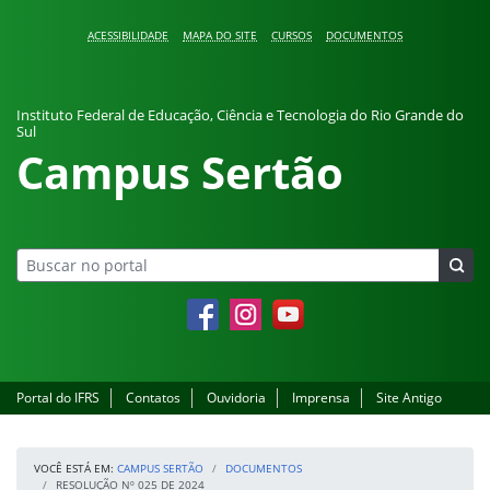
Pular para o conteúdo
ACESSIBILIDADE
MAPA DO SITE
CURSOS
DOCUMENTOS
Instituto Federal de Educação, Ciência e Tecnologia do Rio Grande do
Sul
Campus Sertão
Facebook
Instagram
YouTube
Portal do IFRS
Contatos
Ouvidoria
Imprensa
Site Antigo
VOCÊ ESTÁ EM:
CAMPUS SERTÃO
DOCUMENTOS
RESOLUÇÃO Nº 025 DE 2024