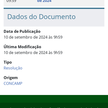
09:59
de 2024
Dados do Documento
Data de Publicação
10 de setembro de 2024 às 9h59
Última Modificação
10 de setembro de 2024 às 9h59
Tipo
Resolução
Origem
CONCAMP
Início do rodapé
Fim do conteúdo