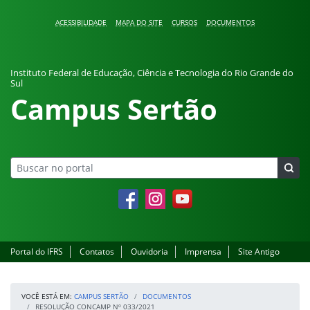
Pular para o conteúdo
ACESSIBILIDADE
MAPA DO SITE
CURSOS
DOCUMENTOS
Instituto Federal de Educação, Ciência e Tecnologia do Rio Grande do
Sul
Campus Sertão
Facebook
Instagram
YouTube
Portal do IFRS
Contatos
Ouvidoria
Imprensa
Site Antigo
VOCÊ ESTÁ EM:
CAMPUS SERTÃO
DOCUMENTOS
RESOLUÇÃO CONCAMP Nº 033/2021