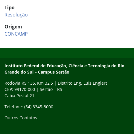
Tipo
Resolução
Origem
CONCAMP
Início do rodapé
Fim do conteúdo
Instituto Federal de Educação, Ciência e Tecnologia do Rio
Grande do Sul – Campus Sertão
Rodovia RS 135, Km 32,5 | Distrito Eng. Luiz Englert
CEP: 99170-000 | Sertão – RS
Caixa Postal 21
Telefone: (54) 3345-8000
Outros Contatos