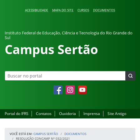
Pular para o conteúdo
ACESSIBILIDADE
MAPA DO SITE
CURSOS
DOCUMENTOS
Instituto Federal de Educação, Ciência e Tecnologia do Rio Grande do
Sul
Campus Sertão
Facebook
Instagram
YouTube
Portal do IFRS
Contatos
Ouvidoria
Imprensa
Site Antigo
VOCÊ ESTÁ EM:
CAMPUS SERTÃO
DOCUMENTOS
RESOLUÇÃO CONCAMP Nº 032/2021