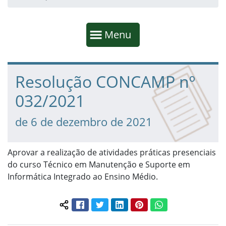
Início da navegação
Mostrar
Menu
Fim da navegação
Início do conteúdo
Resolução CONCAMP nº
032/2021
de 6 de dezembro de 2021
Aprovar a realização de atividades práticas presenciais
do curso Técnico em Manutenção e Suporte em
Informática Integrado ao Ensino Médio.
Facebook
Twitter
LinkedIn
Pinterest
WhatsApp
Compartilhar conteúdo: