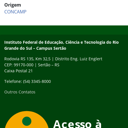
Origem
CONCAMP
Início do rodapé
Fim do conteúdo
Instituto Federal de Educação, Ciência e Tecnologia do Rio
Grande do Sul – Campus Sertão
Rodovia RS 135, Km 32,5 | Distrito Eng. Luiz Englert
CEP: 99170-000 | Sertão – RS
Caixa Postal 21
Telefone: (54) 3345-8000
Outros Contatos