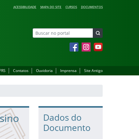
ACESSIBILIDADE
MAPA DO SITE
CURSOS
DOCUMENTOS
Facebook
Instagram
YouTube
IFRS
Contatos
Ouvidoria
Imprensa
Site Antigo
sino
Dados do
Documento