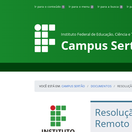
Pular para o conteúdo
Ir para o conteúdo
Ir para o menu
Ir para a busca
Ir 
1
2
3
Instituto Federal de Educação, Ciência e
Campus Ser
VOCÊ ESTÁ EM:
CAMPUS SERTÃO
DOCUMENTOS
RESOLUÇÃ
Início da navegação
IFRS
Início do conteúdo
Resoluç
Remoto 