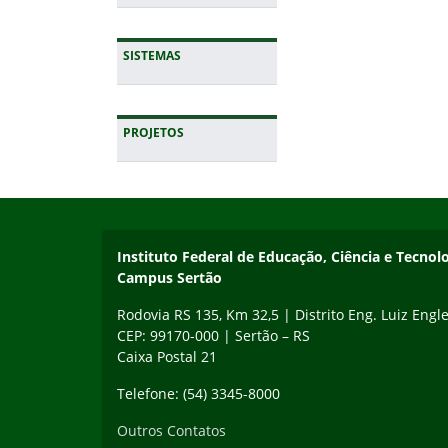
SISTEMAS
PROJETOS
Início do rodapé
Fim da navegação
Instituto Federal de Educação, Ciência e Tecnol
Campus Sertão
Rodovia RS 135, Km 32,5 | Distrito Eng. Luiz Engle
CEP: 99170-000 | Sertão – RS
Caixa Postal 21
Telefone: (54) 3345-8000
Outros Contatos