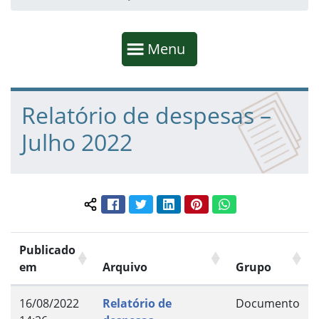
Início da navegação
Mostrar
Menu
Fim da navegação
Início do conteúdo
Relatório de despesas –
Julho 2022
Facebook
Twitter
LinkedIn
Pinterest
WhatsApp
Compartilhar conteúdo:
Publicado
em
Arquivo
Grupo
16/08/2022
Relatório de
Documento