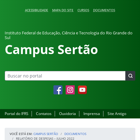
Pular para o conteúdo
ACESSIBILIDADE
MAPA DO SITE
CURSOS
DOCUMENTOS
Instituto Federal de Educação, Ciência e Tecnologia do Rio Grande do
Sul
Campus Sertão
Facebook
Instagram
YouTube
Portal do IFRS
Contatos
Ouvidoria
Imprensa
Site Antigo
VOCÊ ESTÁ EM:
CAMPUS SERTÃO
DOCUMENTOS
RELATÓRIO DE DESPESAS – JULHO 2022