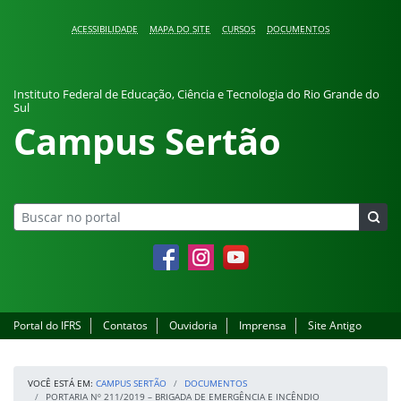
Pular para o conteúdo
ACESSIBILIDADE
MAPA DO SITE
CURSOS
DOCUMENTOS
Instituto Federal de Educação, Ciência e Tecnologia do Rio Grande do
Sul
Campus Sertão
Facebook
Instagram
YouTube
Portal do IFRS
Contatos
Ouvidoria
Imprensa
Site Antigo
VOCÊ ESTÁ EM:
CAMPUS SERTÃO
DOCUMENTOS
PORTARIA Nº 211/2019 – BRIGADA DE EMERGÊNCIA E INCÊNDIO