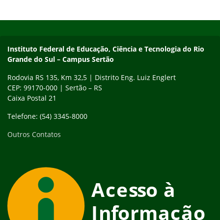
Início do rodapé
Fim do conteúdo
Instituto Federal de Educação, Ciência e Tecnologia do Rio
Grande do Sul – Campus Sertão
Rodovia RS 135, Km 32,5 | Distrito Eng. Luiz Englert
CEP: 99170-000 | Sertão – RS
Caixa Postal 21
Telefone: (54) 3345-8000
Outros Contatos