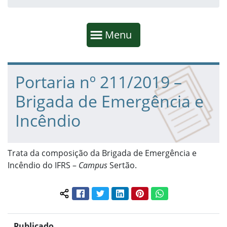
Início da navegação
Mostrar
Menu
Fim da navegação
Início do conteúdo
Portaria nº 211/2019 –
Brigada de Emergência e
Incêndio
Trata da composição da Brigada de Emergência e
Incêndio do IFRS –
Campus
Sertão.
Facebook
Twitter
LinkedIn
Pinterest
WhatsApp
Compartilhar conteúdo:
Publicado