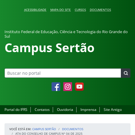
Pular para o conteúdo
ACESSIBILIDADE
MAPA DO SITE
CURSOS
DOCUMENTOS
Instituto Federal de Educação, Ciência e Tecnologia do Rio Grande do
Sul
Campus Sertão
Facebook
Instagram
YouTube
Portal do IFRS
Contatos
Ouvidoria
Imprensa
Site Antigo
VOCÊ ESTÁ EM:
CAMPUS SERTÃO
DOCUMENTOS
ATA DO CONSELHO DE CAMPUS Nº 04 DE 2025