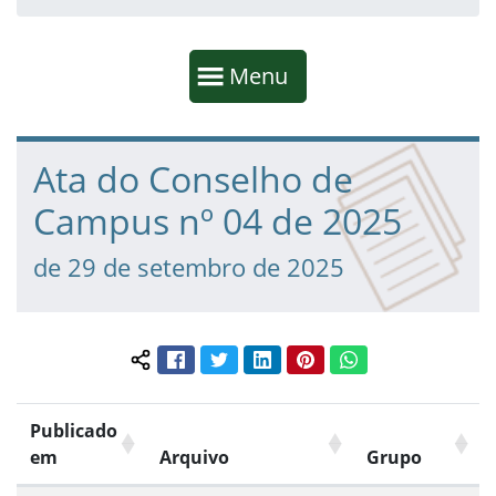
Início da navegação
Mostrar
Menu
Fim da navegação
Início do conteúdo
Ata do Conselho de
Campus nº 04 de 2025
de 29 de setembro de 2025
Facebook
Twitter
LinkedIn
Pinterest
WhatsApp
Compartilhar conteúdo:
Publicado
em
Arquivo
Grupo