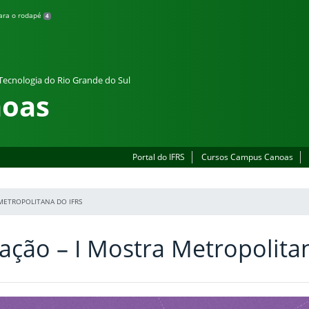
para o rodapé
4
 Tecnologia do Rio Grande do Sul
oas
Portal do IFRS
Cursos Campus Canoas
METROPOLITANA DO IFRS
ção – I Mostra Metropolita