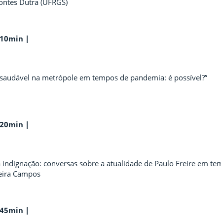
Fontes Dutra (UFRGS)
h10min |
saudável na metrópole em tempos de pandemia: é possível?”
h20min |
 indignação: conversas sobre a atualidade de Paulo Freire em t
ueira Campos
h45min |