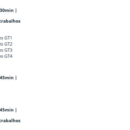
h30min |
trabalhos
es GT1
es GT2
es GT3
es GT4
h45min |
h45min |
trabalhos