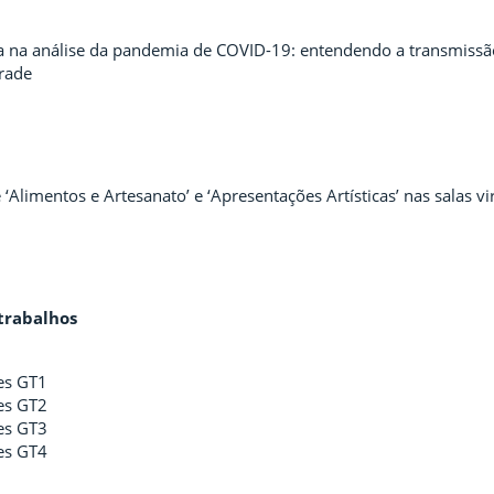
 na análise da pandemia de COVID-19: entendendo a transmissão d
rade
|
‘Alimentos e Artesanato’ e ‘Apresentações Artísticas’ nas salas vi
trabalhos
es GT1
es GT2
es GT3
es GT4