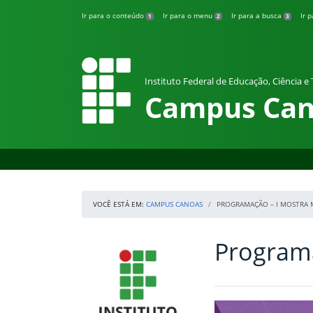
Pular para o conteúdo
Ir para o conteúdo
Ir para o menu
Ir para a busca
Ir 
1
2
3
Instituto Federal de Educação, Ciência e
Campus Can
VOCÊ ESTÁ EM:
CAMPUS CANOAS
PROGRAMAÇÃO – I MOSTRA 
Programa
Início da navegação
IFRS
Início do conteúdo