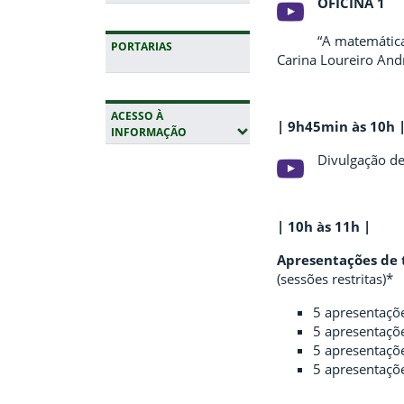
OFICINA 1
“A matemática
PORTARIAS
Carina Loureiro And
ACESSO À
| 9h45min às 10h 
(EXPANDIR SUBMENUS)
INFORMAÇÃO
Divulgação de 
Fim da navegação
| 10h às 11h |
Apresentações de 
(sessões restritas)*
5 apresentaçõ
5 apresentaçõ
5 apresentaçõ
5 apresentaçõ