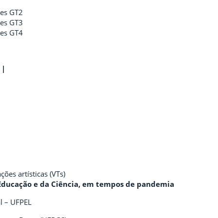
ões GT2
ões GT3
ões GT4
 |
ões artísticas (VTs)
 Educação e da Ciência, em tempos de pandemia
al – UFPEL