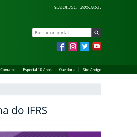
ACESSIBILIDADE
MAPA DO SITE
Facebook
Instagram
Twitter
YouTube
Contatos
Especial 10 Anos
Ouvidoria
Site Antigo
na do IFRS