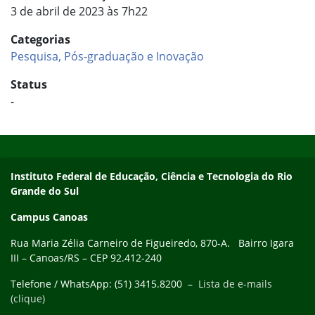
3 de abril de 2023 às 7h22
Categorias
Pesquisa, Pós-graduação e Inovação
Status
-
Início do rodapé
Fim do conteúdo
Instituto Federal de Educação, Ciência e Tecnologia do Rio
Grande do Sul
Campus Canoas
Rua Maria Zélia Carneiro de Figueiredo, 870-A. Bairro Igara
III – Canoas/RS – CEP 92.412-240
Telefone / WhatsApp: (51) 3415.8200 –
Lista de e-mails
(clique)