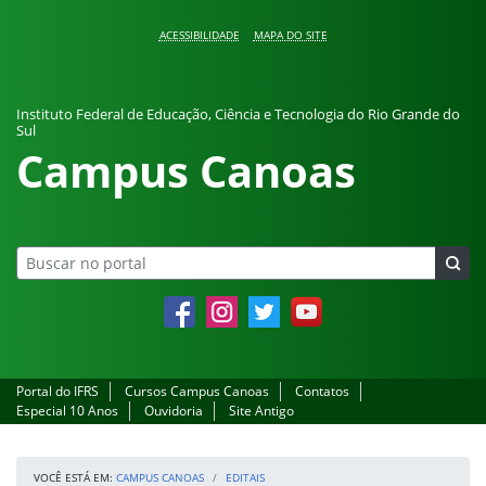
Pular para o conteúdo
ACESSIBILIDADE
MAPA DO SITE
Instituto Federal de Educação, Ciência e Tecnologia do Rio Grande do
Sul
Campus Canoas
Facebook
Instagram
Twitter
YouTube
Portal do IFRS
Cursos Campus Canoas
Contatos
Especial 10 Anos
Ouvidoria
Site Antigo
VOCÊ ESTÁ EM:
CAMPUS CANOAS
EDITAIS