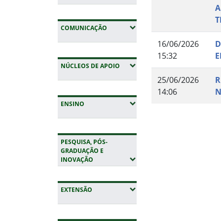
A
T
(EXPANDIR SUBMENUS)
COMUNICAÇÃO
16/06/2026
D
15:32
E
(EXPANDIR SUBMENUS)
NÚCLEOS DE APOIO
25/06/2026
R
14:06
N
(EXPANDIR SUBMENUS)
ENSINO
Fim do conteúdo
PESQUISA, PÓS-
GRADUAÇÃO E
(EXPANDIR SUBMENUS)
INOVAÇÃO
(EXPANDIR SUBMENUS)
EXTENSÃO