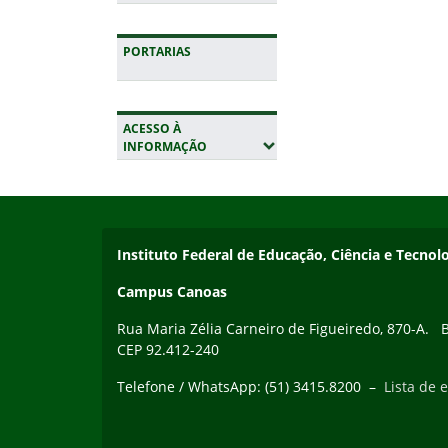
PORTARIAS
ACESSO À
(EXPANDIR SUBMENUS)
INFORMAÇÃO
Início do rodapé
Fim da navegação
Instituto Federal de Educação, Ciência e Tecnol
Campus Canoas
Rua Maria Zélia Carneiro de Figueiredo, 870-A. Ba
CEP 92.412-240
Telefone / WhatsApp: (51) 3415.8200 –
Lista de e