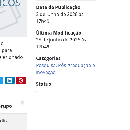
DICOS
Data de Publicação
3 de junho de 2026 às
17h49
Última Modificação
25 de junho de 2026 às
 e
17h49
s para
selecionado
Categorias
Pesquisa, Pós-graduação e
Inovação
book
Twitter
LinkedIn
Pinterest
har conteúdo:
Status
-
Grupo
dital