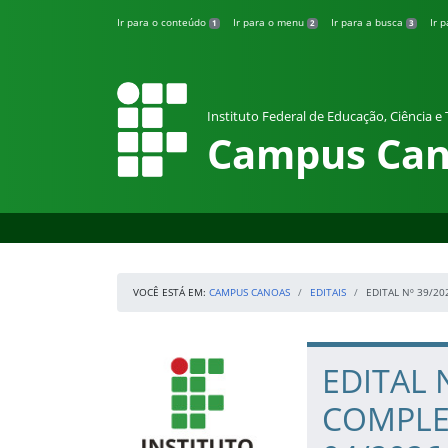
Pular para o conteúdo
Ir para o conteúdo
Ir para o menu
Ir para a busca
Ir 
1
2
3
Instituto Federal de Educação, Ciência e
Campus Can
VOCÊ ESTÁ EM:
CAMPUS CANOAS
EDITAIS
EDITAL Nº 39/20
Início da navegação
IFRS
Início do conteúdo
EDITAL 
COMPLE