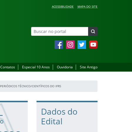
ACESSIBILIDADE
MAPA DO SITE
Facebook
Instagram
Twitter
YouTube
Contatos
Especial 10 Anos
Ouvidoria
Site Antigo
 PERIÓDICOS TÉCNICO/CIENTÍFICOS DO IFRS
L
Dados do
Edital
º