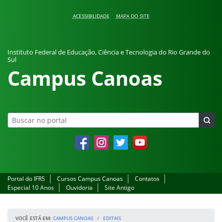
Pular para o conteúdo
ACESSIBILIDADE
MAPA DO SITE
Instituto Federal de Educação, Ciência e Tecnologia do Rio Grande do
Sul
Campus Canoas
Facebook
Instagram
Twitter
YouTube
Portal do IFRS
Cursos Campus Canoas
Contatos
Especial 10 Anos
Ouvidoria
Site Antigo
VOCÊ ESTÁ EM:
CAMPUS CANOAS
EDITAIS