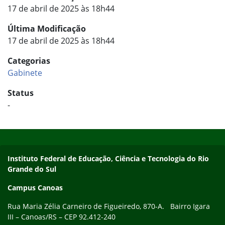
17 de abril de 2025 às 18h44
Última Modificação
17 de abril de 2025 às 18h44
Categorias
Gabinete
Status
-
Início do rodapé
Fim do conteúdo
Instituto Federal de Educação, Ciência e Tecnologia do Rio
Grande do Sul
Campus Canoas
Rua Maria Zélia Carneiro de Figueiredo, 870-A. Bairro Igara
III – Canoas/RS – CEP 92.412-240