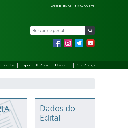
ACESSIBILIDADE
MAPA DO SITE
Facebook
Instagram
Twitter
YouTube
Contatos
Especial 10 Anos
Ouvidoria
Site Antigo
RIA
Dados do
Edital