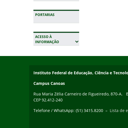
PORTARIAS
ACESSO À
(EXPANDIR SUBMENUS)
INFORMAÇÃO
Início do rodapé
Fim da navegação
Instituto Federal de Educação, Ciência e Tecnol
Campus Canoas
Rua Maria Zélia Carneiro de Figueiredo, 870-A. Ba
CEP 92.412-240
Telefone / WhatsApp: (51) 3415.8200 –
Lista de e