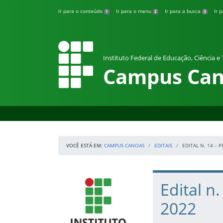
Pular para o conteúdo
Ir para o conteúdo
Ir para o menu
Ir para a busca
Ir 
1
2
3
Instituto Federal de Educação, Ciência e
Campus Can
VOCÊ ESTÁ EM:
CAMPUS CANOAS
EDITAIS
EDITAL N. 14 –
Início da navegação
IFRS
Início do conteúdo
Edital 
2022