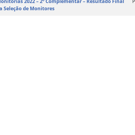
onitorias 2022 – 2º Complementar – Resultado Final
P
a Seleção de Monitores