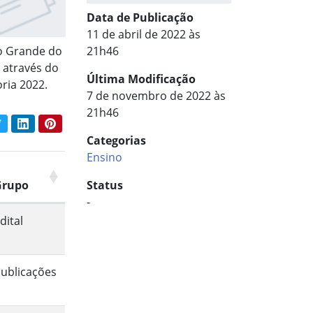
Data de Publicação
11 de abril de 2022 às
io Grande do
21h46
, através do
Última Modificação
ria 2022.
7 de novembro de 2022 às
21h46
book
Twitter
LinkedIn
Pinterest
har conteúdo:
Categorias
Ensino
Status
Grupo
-
dital
ublicações