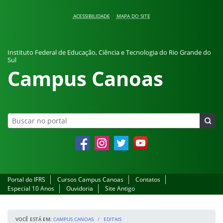
Pular para o conteúdo
ACESSIBILIDADE
MAPA DO SITE
Instituto Federal de Educação, Ciência e Tecnologia do Rio Grande do
Sul
Campus Canoas
Facebook
Instagram
Twitter
YouTube
Portal do IFRS
Cursos Campus Canoas
Contatos
Especial 10 Anos
Ouvidoria
Site Antigo
VOCÊ ESTÁ EM:
CAMPUS CANOAS
EDITAIS