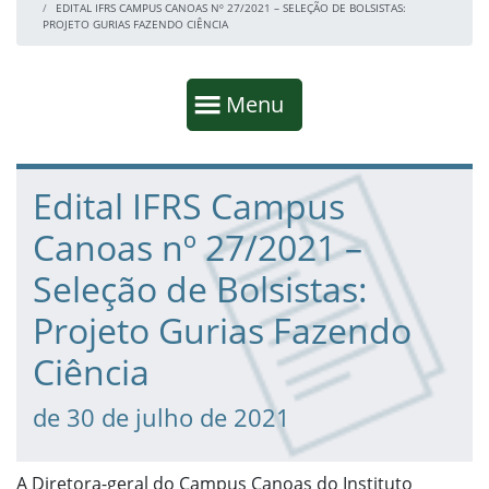
EDITAL IFRS CAMPUS CANOAS Nº 27/2021 – SELEÇÃO DE BOLSISTAS:
PROJETO GURIAS FAZENDO CIÊNCIA
Início da navegação
Mostrar
Menu
Fim da navegação
Início do conteúdo
Edital IFRS Campus
Canoas nº 27/2021 –
Seleção de Bolsistas:
Projeto Gurias Fazendo
Ciência
de 30 de julho de 2021
A Diretora-geral do Campus Canoas do Instituto