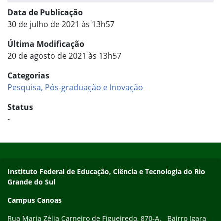
Data de Publicação
30 de julho de 2021 às 13h57
Última Modificação
20 de agosto de 2021 às 13h57
Categorias
Pesquisa, Pós-graduação e Inovação
Status
-
Início do rodapé
Fim do conteúdo
Instituto Federal de Educação, Ciência e Tecnologia do Rio
Grande do Sul
Campus Canoas
Rua Maria Zélia Carneiro de Figueiredo, 870-A. Bairro Igara