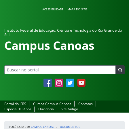
Pular para o conteúdo
ACESSIBILIDADE
MAPA DO SITE
Instituto Federal de Educação, Ciência e Tecnologia do Rio Grande do
Sul
Campus Canoas
Facebook
Instagram
Twitter
YouTube
Portal do IFRS
Cursos Campus Canoas
Contatos
Especial 10 Anos
Ouvidoria
Site Antigo
VOCÊ ESTÁ EM:
CAMPUS CANOAS
DOCUMENTOS