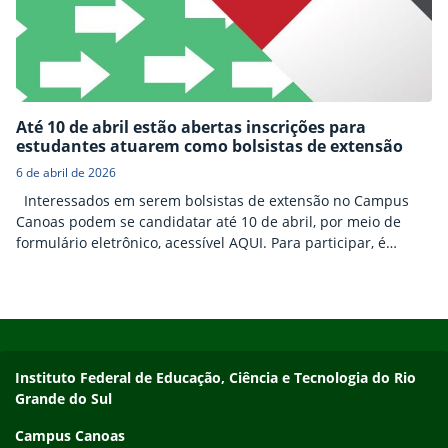
Até 10 de abril estão abertas inscrições para
estudantes atuarem como bolsistas de extensão
6 de abril de 2026
Interessados em serem bolsistas de extensão no Campus
Canoas podem se candidatar até 10 de abril, por meio de
formulário eletrônico, acessível AQUI. Para participar, é
necessário: # estar regularmente matriculado e
frequentando um dos cursos do IFRS; # ter disponibilidade
de carga horária semanal necessária ao desenvolvimento do
Início do rodapé
Fim do conteúdo
plano de trabalho vinculado ao programa/projeto de
extensão; # atender…
Instituto Federal de Educação, Ciência e Tecnologia do Rio
Grande do Sul
Campus Canoas