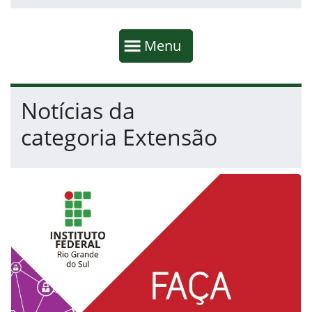
Início da navegação
Mostrar
Menu
Fim da navegação
Início do conteúdo
Notícias da
categoria Extensão