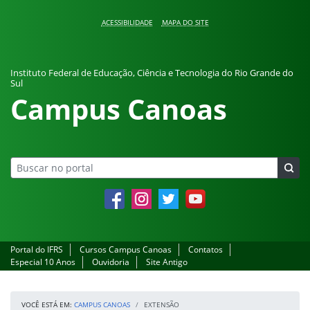
Pular para o conteúdo
ACESSIBILIDADE
MAPA DO SITE
Instituto Federal de Educação, Ciência e Tecnologia do Rio Grande do
Sul
Campus Canoas
Facebook
Instagram
Twitter
YouTube
Portal do IFRS
Cursos Campus Canoas
Contatos
Especial 10 Anos
Ouvidoria
Site Antigo
VOCÊ ESTÁ EM:
CAMPUS CANOAS
EXTENSÃO