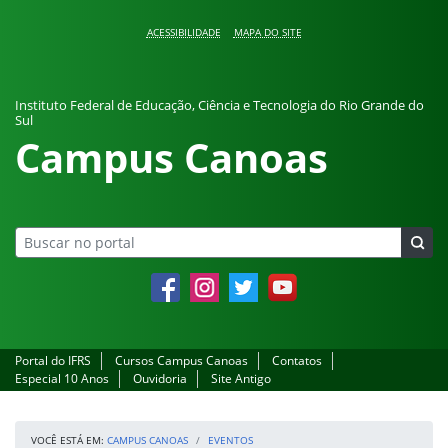
Pular para o conteúdo
ACESSIBILIDADE
MAPA DO SITE
Instituto Federal de Educação, Ciência e Tecnologia do Rio Grande do
Sul
Campus Canoas
Facebook
Instagram
Twitter
YouTube
Portal do IFRS
Cursos Campus Canoas
Contatos
Especial 10 Anos
Ouvidoria
Site Antigo
VOCÊ ESTÁ EM:
CAMPUS CANOAS
EVENTOS