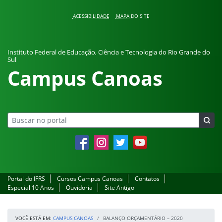
Pular para o conteúdo
ACESSIBILIDADE
MAPA DO SITE
Instituto Federal de Educação, Ciência e Tecnologia do Rio Grande do
Sul
Campus Canoas
Facebook
Instagram
Twitter
YouTube
Portal do IFRS
Cursos Campus Canoas
Contatos
Especial 10 Anos
Ouvidoria
Site Antigo
VOCÊ ESTÁ EM:
CAMPUS CANOAS
BALANÇO ORÇAMENTÁRIO – 2020