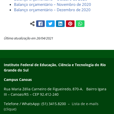
Balanço orçamentário – Novembro de 2020
Balanço orçamentário – Dezembro de 2020
Facebook
Twitter
LinkedIn
Pinterest
WhatsApp
Compartilhar conteúdo:
Última atualização em 26/04/2021
Início do rodapé
Fim do conteúdo
Instituto Federal de Educação, Ciência e Tecnologia do Rio
Grande do Sul
Campus Canoas
Rua Maria Zélia Carneiro de Figueiredo, 870-A. Bairro Igara
III – Canoas/RS – CEP 92.412-240
Telefone / WhatsApp: (51) 3415.8200 –
Lista de e-mails
(clique)