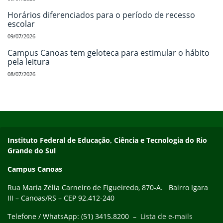
Horários diferenciados para o período de recesso
escolar
09/07/2026
Campus Canoas tem geloteca para estimular o hábito
pela leitura
08/07/2026
Início do rodapé
Fim do conteúdo
Instituto Federal de Educação, Ciência e Tecnologia do Rio
Grande do Sul
Campus Canoas
Rua Maria Zélia Carneiro de Figueiredo, 870-A. Bairro Igara
III – Canoas/RS – CEP 92.412-240
Telefone / WhatsApp: (51) 3415.8200 –
Lista de e-mails