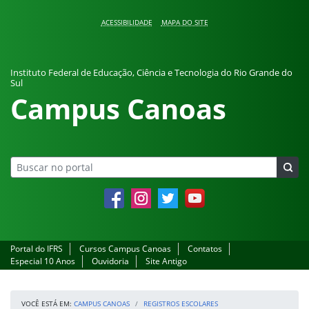
Pular para o conteúdo
ACESSIBILIDADE
MAPA DO SITE
Instituto Federal de Educação, Ciência e Tecnologia do Rio Grande do
Sul
Campus Canoas
Facebook
Instagram
Twitter
YouTube
Portal do IFRS
Cursos Campus Canoas
Contatos
Especial 10 Anos
Ouvidoria
Site Antigo
VOCÊ ESTÁ EM:
CAMPUS CANOAS
REGISTROS ESCOLARES