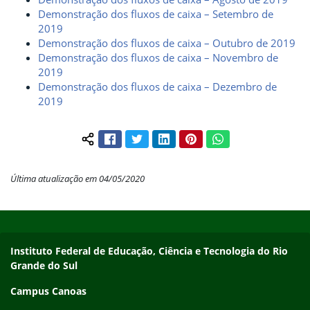
Demonstração dos fluxos de caixa – Setembro de
2019
Demonstração dos fluxos de caixa – Outubro de 2019
Demonstração dos fluxos de caixa – Novembro de
2019
Demonstração dos fluxos de caixa – Dezembro de
2019
Facebook
Twitter
LinkedIn
Pinterest
WhatsApp
Compartilhar conteúdo:
Última atualização em 04/05/2020
Início do rodapé
Fim do conteúdo
Instituto Federal de Educação, Ciência e Tecnologia do Rio
Grande do Sul
Campus Canoas