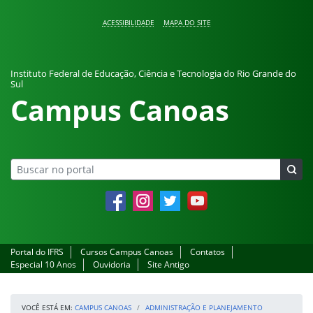
Pular para o conteúdo
ACESSIBILIDADE
MAPA DO SITE
Instituto Federal de Educação, Ciência e Tecnologia do Rio Grande do
Sul
Campus Canoas
Facebook
Instagram
Twitter
YouTube
Portal do IFRS
Cursos Campus Canoas
Contatos
Especial 10 Anos
Ouvidoria
Site Antigo
VOCÊ ESTÁ EM:
CAMPUS CANOAS
ADMINISTRAÇÃO E PLANEJAMENTO