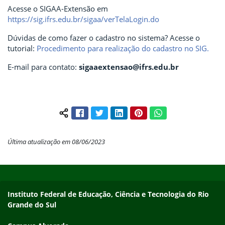
Acesse o SIGAA-Extensão em
https://sig.ifrs.edu.br/sigaa/verTelaLogin.do
Dúvidas de como fazer o cadastro no sistema? Acesse o
tutorial:
Procedimento para realização do cadastro no SIG.
E-mail para contato:
sigaaextensao@ifrs.edu.br
Facebook
Twitter
LinkedIn
Pinterest
WhatsApp
Compartilhar conteúdo:
Última atualização em 08/06/2023
Início do rodapé
Fim do conteúdo
Endereço
Instituto Federal de Educação, Ciência e Tecnologia do Rio
Grande do Sul