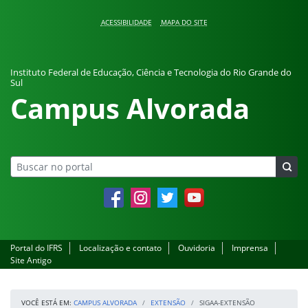
Pular para o conteúdo
ACESSIBILIDADE
MAPA DO SITE
Instituto Federal de Educação, Ciência e Tecnologia do Rio Grande do
Sul
Campus Alvorada
Facebook
Instagram
Twitter
YouTube
Portal do IFRS
Localização e contato
Ouvidoria
Imprensa
Site Antigo
VOCÊ ESTÁ EM:
CAMPUS ALVORADA
EXTENSÃO
SIGAA-EXTENSÃO