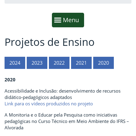
Início da navegação
Mostrar
Menu
Projetos de Ensino
Fim da navegação
Início do conteúdo
2024
2023
2022
2021
2020
2020
Acessibilidade e Inclusão: desenvolvimento de recursos
didático-pedagógicos adaptados
Link para os vídeos produzidos no projeto
A Monitoria e o Educar pela Pesquisa como iniciativas
pedagógicas no Curso Técnico em Meio Ambiente do IFRS –
Alvorada