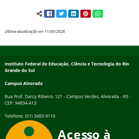
Facebook
Twitter
LinkedIn
Pinterest
WhatsApp
Compartilhar conteúdo:
Última atualização em 11/05/2026
Início do rodapé
Fim do conteúdo
Endereço
Instituto Federal de Educação, Ciência e Tecnologia do Rio
Grande do Sul
Campus Alvorada
Rua Prof. Darcy Ribeiro, 121 - Campos Verdes, Alvorada - RS -
CEP: 94834-413
Telefone: (51) 3483-9110