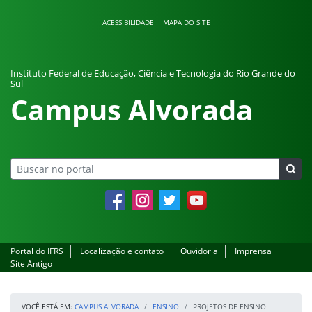
Pular para o conteúdo
ACESSIBILIDADE
MAPA DO SITE
Instituto Federal de Educação, Ciência e Tecnologia do Rio Grande do
Sul
Campus Alvorada
Facebook
Instagram
Twitter
YouTube
Portal do IFRS
Localização e contato
Ouvidoria
Imprensa
Site Antigo
VOCÊ ESTÁ EM:
CAMPUS ALVORADA
ENSINO
PROJETOS DE ENSINO