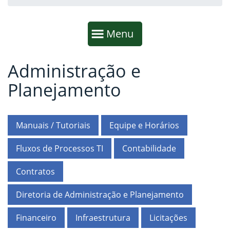
Início da navegação
Mostrar
Menu
Administração e
Fim da navegação
Início do conteúdo
Planejamento
Manuais / Tutoriais
Equipe e Horários
Fluxos de Processos TI
Contabilidade
Contratos
Diretoria de Administração e Planejamento
Financeiro
Infraestrutura
Licitações