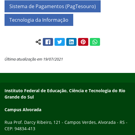
Sistema de Pagamentos (PagTesouro)
Tecnologia da Informação
Facebook
Twitter
LinkedIn
Pinterest
WhatsApp
Compartilhar conteúdo:
Última atualização em 19/07/2021
Início do rodapé
Fim do conteúdo
Endereço
Instituto Federal de Educação, Ciência e Tecnologia do Rio
Grande do Sul
Campus Alvorada
Rua Prof. Darcy Ribeiro, 121 - Campos Verdes, Alvorada - RS -
CEP: 94834-413