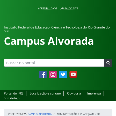
Pular para o conteúdo
ACESSIBILIDADE
MAPA DO SITE
Instituto Federal de Educação, Ciência e Tecnologia do Rio Grande do
Sul
Campus Alvorada
Facebook
Instagram
Twitter
YouTube
Portal do IFRS
Localização e contato
Ouvidoria
Imprensa
Site Antigo
VOCÊ ESTÁ EM:
CAMPUS ALVORADA
ADMINISTRAÇÃO E PLANEJAMENTO