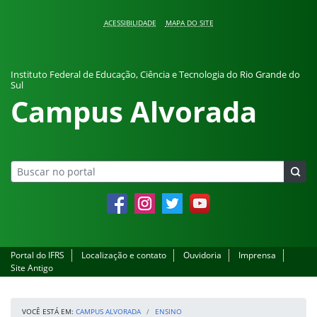
Pular para o conteúdo
ACESSIBILIDADE
MAPA DO SITE
Instituto Federal de Educação, Ciência e Tecnologia do Rio Grande do
Sul
Campus Alvorada
Facebook
Instagram
Twitter
YouTube
Portal do IFRS
Localização e contato
Ouvidoria
Imprensa
Site Antigo
VOCÊ ESTÁ EM:
CAMPUS ALVORADA
ENSINO