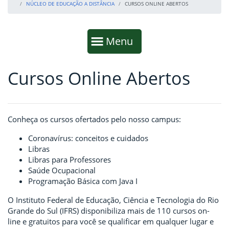
NÚCLEO DE EDUCAÇÃO A DISTÂNCIA
CURSOS ONLINE ABERTOS
Início da navegação
Mostrar
Menu
Cursos Online Abertos
Fim da navegação
Início do conteúdo
Conheça os cursos ofertados pelo nosso campus:
Coronavírus: conceitos e cuidados
Libras
Libras para Professores
Saúde Ocupacional
Programação Básica com Java I
O Instituto Federal de Educação, Ciência e Tecnologia do Rio
Grande do Sul (IFRS) disponibiliza mais de 110 cursos on-
line e gratuitos para você se qualificar em qualquer lugar e