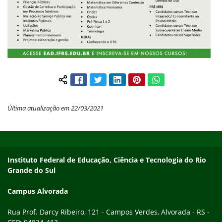
Facebook
Twitter
LinkedIn
Pinterest
WhatsApp
Compartilhar conteúdo:
Última atualização em 22/03/2021
Início do rodapé
Fim do conteúdo
Endereço
Instituto Federal de Educação, Ciência e Tecnologia do Rio
Grande do Sul
Campus Alvorada
Rua Prof. Darcy Ribeiro, 121 - Campos Verdes, Alvorada - RS -