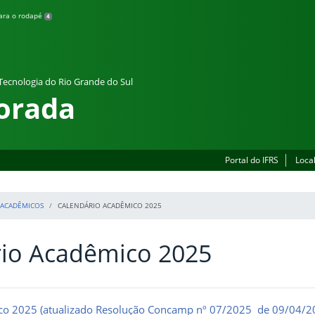
para o rodapé
4
 Tecnologia do Rio Grande do Sul
orada
Portal do IFRS
Loca
 ACADÊMICOS
CALENDÁRIO ACADÊMICO 2025
rio Acadêmico 2025
co 2025 (atualizado Resolução Concamp nº 07/2025 de 09/04/2