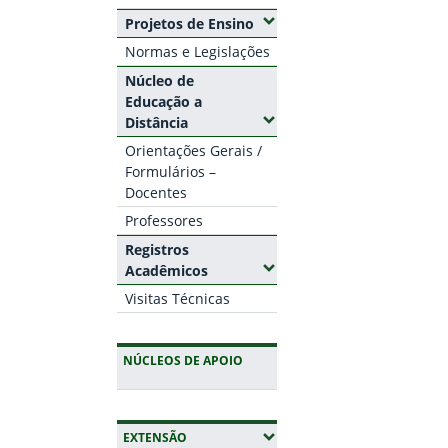
(Expandir submenus)
Projetos de Ensino
Normas e Legislações
Núcleo de
Educação a
(Expandir submenus)
Distância
Orientações Gerais /
Formulários –
Docentes
Professores
Registros
(Expandir submenus)
Acadêmicos
Visitas Técnicas
NÚCLEOS DE APOIO
(EXPANDIR SUBMENUS)
EXTENSÃO