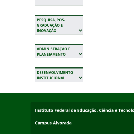
PESQUISA, PÓS-
GRADUAÇÃO E
(EXPANDIR SUBMENUS)
INOVAÇÃO
ADMINISTRAÇÃO E
(EXPANDIR SUBMENUS)
PLANEJAMENTO
DESENVOLVIMENTO
(EXPANDIR SUBMENUS)
INSTITUCIONAL
Início do rodapé
Fim da navegação
Endereço
Instituto Federal de Educação, Ciência e Tecnol
Campus Alvorada