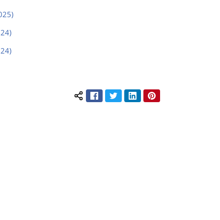
025)
024)
024)
Facebook
Twitter
LinkedIn
Pinterest
Compartilhar conteúdo: