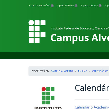
Pular para o conteúdo
Ir para o conteúdo
Ir para o menu
Ir para a busca
Ir 
1
2
3
Instituto Federal de Educação, Ciência e
Campus Alv
VOCÊ ESTÁ EM:
CAMPUS ALVORADA
ENSINO
CALENDÁRIOS
Calendá
Início da navegação
IFRS
Início do conteúdo
Calendário Acadêmi