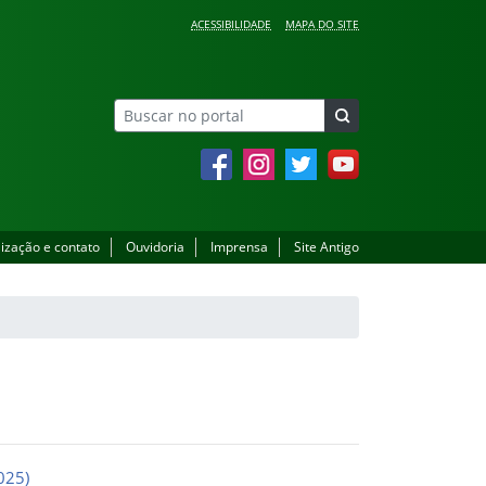
ACESSIBILIDADE
MAPA DO SITE
Facebook
Instagram
Twitter
YouTube
lização e contato
Ouvidoria
Imprensa
Site Antigo
025)