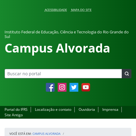
Pular para o conteúdo
ACESSIBILIDADE
MAPA DO SITE
Instituto Federal de Educação, Ciência e Tecnologia do Rio Grande do
Sul
Campus Alvorada
Facebook
Instagram
Twitter
YouTube
Portal do IFRS
Localização e contato
Ouvidoria
Imprensa
Site Antigo
VOCÊ ESTÁ EM:
CAMPUS ALVORADA