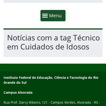
Início da navegação
Mostrar
Menu
Fim da navegação
Início do conteúdo
Notícias com a tag Técnico
em Cuidados de Idosos
Início do rodapé
Fim do conteúdo
Endereço
Instituto Federal de Educação, Ciência e Tecnologia do Rio
Grande do Sul
Campus Alvorada
Rua Prof. Darcy Ribeiro, 121 - Campos Verdes, Alvorada - RS -