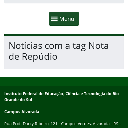
Início da navegação
Mostrar
Menu
Fim da navegação
Início do conteúdo
Notícias com a tag Nota
de Repúdio
Início do rodapé
Fim do conteúdo
Endereço
Instituto Federal de Educação, Ciência e Tecnologia do Rio
Grande do Sul
Campus Alvorada
Rua Prof. Darcy Ribeiro, 121 - Campos Verdes, Alvorada - RS -