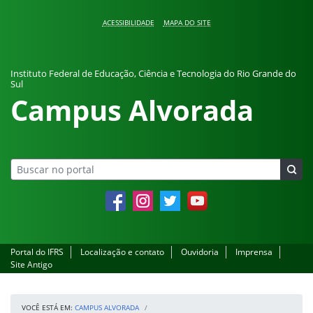
Pular para o conteúdo
ACESSIBILIDADE
MAPA DO SITE
Instituto Federal de Educação, Ciência e Tecnologia do Rio Grande do
Sul
Campus Alvorada
Facebook
Instagram
Twitter
YouTube
Portal do IFRS
Localização e contato
Ouvidoria
Imprensa
Site Antigo
VOCÊ ESTÁ EM:
CAMPUS ALVORADA