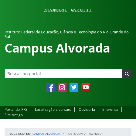
Pular para o conteúdo
ACESSIBILIDADE
MAPA DO SITE
Instituto Federal de Educação, Ciência e Tecnologia do Rio Grande do
Sul
Campus Alvorada
Facebook
Instagram
Twitter
YouTube
Portal do IFRS
Localização e contato
Ouvidoria
Imprensa
Site Antigo
VOCÊ ESTÁ EM:
CAMPUS ALVORADA
POSTS COM A TAG "MEC"