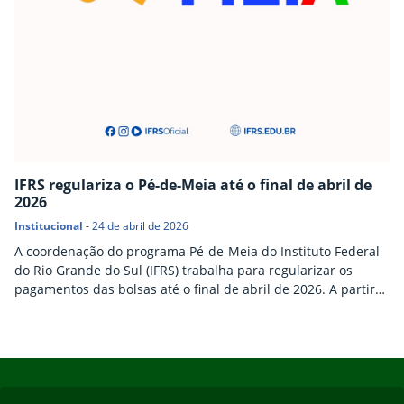
IFRS regulariza o Pé-de-Meia até o final de abril de
2026
Institucional
-
24 de abril de 2026
A coordenação do programa Pé-de-Meia do Instituto Federal
do Rio Grande do Sul (IFRS) trabalha para regularizar os
pagamentos das bolsas até o final de abril de 2026. A partir
desse período, o app Jornada do Estudante deve ser
atualizado pelo Ministério da Educação (MEC), e a previsão é
que se inicie os pagamentos referentes ao incentivo
Início do rodapé
Fim do conteúdo
matrícula e às…