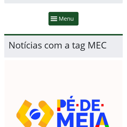
Início da navegação
Mostrar
Menu
Fim da navegação
Início do conteúdo
Notícias com a tag MEC