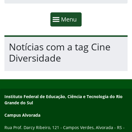
Início da navegação
Mostrar
Menu
Fim da navegação
Início do conteúdo
Notícias com a tag Cine
Diversidade
Início do rodapé
Fim do conteúdo
Endereço
Instituto Federal de Educação, Ciência e Tecnologia do Rio
Grande do Sul
Campus Alvorada
Rua Prof. Darcy Ribeiro, 121 - Campos Verdes, Alvorada - RS -