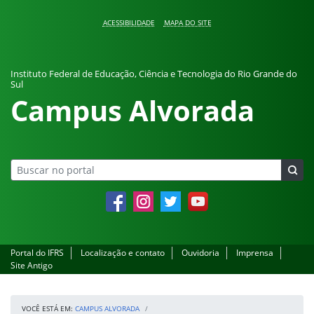
Pular para o conteúdo
ACESSIBILIDADE
MAPA DO SITE
Instituto Federal de Educação, Ciência e Tecnologia do Rio Grande do
Sul
Campus Alvorada
Facebook
Instagram
Twitter
YouTube
Portal do IFRS
Localização e contato
Ouvidoria
Imprensa
Site Antigo
VOCÊ ESTÁ EM:
CAMPUS ALVORADA