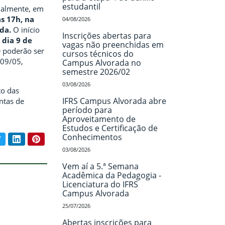
estudantil
nalmente, em
s 17h, na
04/08/2026
da.
O início
Inscrições abertas para
o
dia 9 de
vagas não preenchidas em
 e poderão ser
cursos técnicos do
 09/05,
Campus Alvorada no
semestre 2026/02
03/08/2026
to das
IFRS Campus Alvorada abre
ntas de
período para
Aproveitamento de
Estudos e Certificação de
Conhecimentos
book
Twitter
LinkedIn
Pinterest
ar conteúdo:
03/08/2026
Vem aí a 5.ª Semana
Acadêmica da Pedagogia -
Licenciatura do IFRS
Campus Alvorada
25/07/2026
Abertas inscrições para