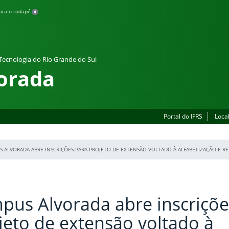
para o rodapé
4
 Tecnologia do Rio Grande do Sul
orada
Portal do IFRS
Loca
US ALVORADA ABRE INSCRIÇÕES PARA PROJETO DE EXTENSÃO VOLTADO À ALFABETIZAÇÃO E R
pus Alvorada abre inscriçõe
jeto de extensão voltado à