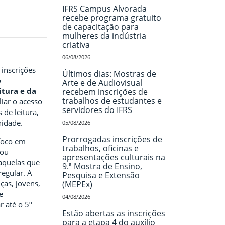
IFRS Campus Alvorada
recebe programa gratuito
de capacitação para
mulheres da indústria
criativa
06/08/2026
inscrições
Últimos dias: Mostras de
o
Arte e de Audiovisual
tura e da
recebem inscrições de
trabalhos de estudantes e
liar o acesso
servidores do IFRS
s de leitura,
nidade.
05/08/2026
Prorrogadas inscrições de
foco em
trabalhos, oficinas e
 ou
apresentações culturais na
aquelas que
9.ª Mostra de Ensino,
regular. A
Pesquisa e Extensão
as, jovens,
(MEPEx)
e
04/08/2026
 até o 5º
Estão abertas as inscrições
para a etapa 4 do auxílio