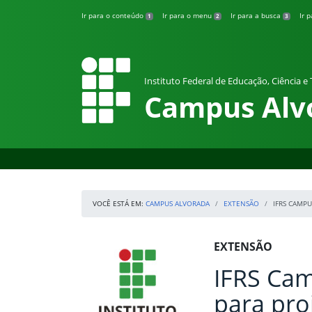
Pular para o conteúdo
Ir para o conteúdo
Ir para o menu
Ir para a busca
Ir 
1
2
3
Instituto Federal de Educação, Ciência e
Campus Alv
VOCÊ ESTÁ EM:
CAMPUS ALVORADA
EXTENSÃO
IFRS CAMP
Início da navegação
IFRS
Início do conteúdo
EXTENSÃO
IFRS Cam
para pro