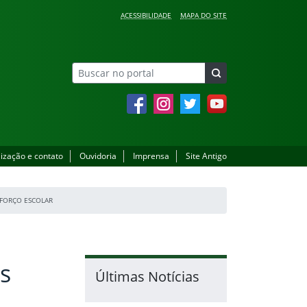
ACESSIBILIDADE
MAPA DO SITE
Facebook
Instagram
Twitter
YouTube
lização e contato
Ouvidoria
Imprensa
Site Antigo
EFORÇO ESCOLAR
s
Últimas Notícias