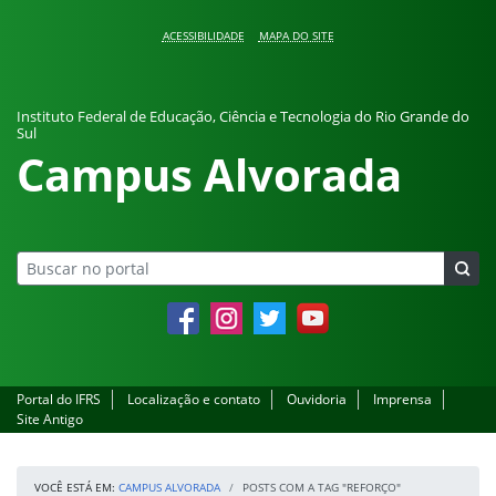
Pular para o conteúdo
ACESSIBILIDADE
MAPA DO SITE
Instituto Federal de Educação, Ciência e Tecnologia do Rio Grande do
Sul
Campus Alvorada
Facebook
Instagram
Twitter
YouTube
Portal do IFRS
Localização e contato
Ouvidoria
Imprensa
Site Antigo
VOCÊ ESTÁ EM:
CAMPUS ALVORADA
POSTS COM A TAG "REFORÇO"