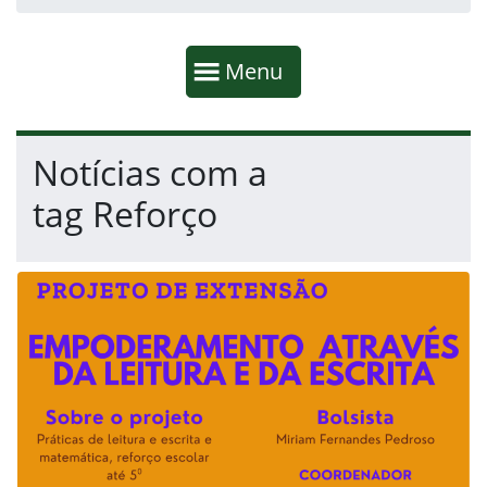
Início da navegação
Mostrar
Menu
Fim da navegação
Início do conteúdo
Notícias com a
tag Reforço