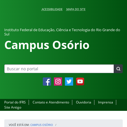
Pular para o conteúdo
ACESSIBILIDADE
MAPA DO SITE
Instituto Federal de Educação, Ciência e Tecnologia do Rio Grande do
Sul
Campus Osório
Facebook
Instagram
Twitter
YouTube
Portal do IFRS
Contato e Atendimento
Ouvidoria
Imprensa
Site Antigo
VOCÊ ESTÁ EM:
CAMPUS OSÓRIO