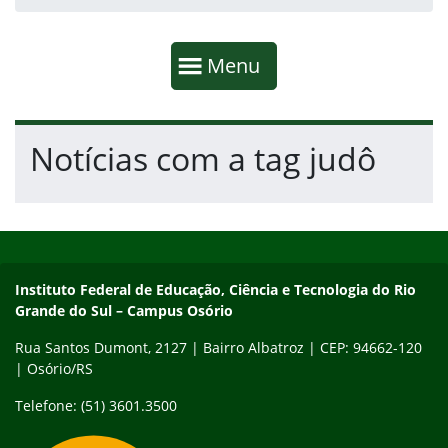
Início da navegação
Mostrar
Menu
Fim da navegação
Início do conteúdo
Notícias com a tag judô
Início do rodapé
Fim do conteúdo
Instituto Federal de Educação, Ciência e Tecnologia do Rio Gra
Instituto Federal de Educação, Ciência e Tecnologia do Rio
Grande do Sul – Campus Osório
Rua Santos Dumont, 2127 | Bairro Albatroz | CEP: 94662-120
| Osório/RS
Telefone: (51) 3601.3500