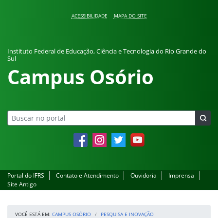
Pular para o conteúdo
ACESSIBILIDADE
MAPA DO SITE
Instituto Federal de Educação, Ciência e Tecnologia do Rio Grande do
Sul
Campus Osório
Facebook
Instagram
Twitter
YouTube
Portal do IFRS
Contato e Atendimento
Ouvidoria
Imprensa
Site Antigo
VOCÊ ESTÁ EM:
CAMPUS OSÓRIO
PESQUISA E INOVAÇÃO