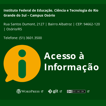
Instituto Federal de Educação, Ciência e Tecnologia do Rio Gra
Instituto Federal de Educação, Ciência e Tecnologia do Rio
Grande do Sul – Campus Osório
Rua Santos Dumont, 2127 | Bairro Albatroz | CEP: 94662-120
| Osório/RS
Telefone: (51) 3601.3500
Fim do rodapé