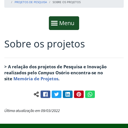
PROJETOS DE PESQUISA
SOBRE OS PROJETOS
Início da navegação
Mostrar
Menu
Sobre os projetos
Fim da navegação
Início do conteúdo
> A relação dos projetos de Pesquisa e Inovação
realizados pelo
Campus
Osório encontra-se no
site
Memória de Projetos
.
Facebook
Twitter
LinkedIn
Pinterest
WhatsApp
Compartilhar conteúdo:
Última atualização em 09/03/2022
Início do rodapé
Fim do conteúdo