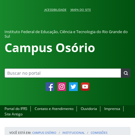
Pular para o conteúdo
ACESSIBILIDADE
MAPA DO SITE
Instituto Federal de Educação, Ciência e Tecnologia do Rio Grande do
Sul
Campus Osório
Facebook
Instagram
Twitter
YouTube
Portal do IFRS
Contato e Atendimento
Ouvidoria
Imprensa
Site Antigo
VOCÊ ESTÁ EM:
CAMPUS OSÓRIO
INSTITUCIONAL
COMISSÕES