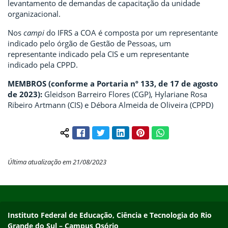
levantamento de demandas de capacitação da unidade
organizacional.
Nos
campi
do IFRS a COA é composta por um representante
indicado pelo órgão de Gestão de Pessoas, um
representante indicado pela CIS e um representante
indicado pela CPPD.
MEMBROS (conforme a Portaria nº 133, de 17 de agosto
de 2023):
Gleidson Barreiro Flores (CGP), Hylariane Rosa
Ribeiro Artmann (CIS) e Débora Almeida de Oliveira (CPPD)
Facebook
Twitter
LinkedIn
Pinterest
WhatsApp
Compartilhar conteúdo:
Última atualização em 21/08/2023
Início do rodapé
Fim do conteúdo
Instituto Federal de Educação, Ciência e Tecnologia do Rio Gra
Instituto Federal de Educação, Ciência e Tecnologia do Rio
Grande do Sul – Campus Osório