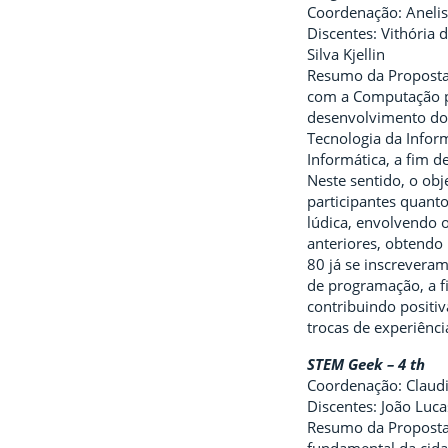
Coordenação: Aneli
Discentes: Vithória 
Silva Kjellin
Resumo da Proposta:
com a Computação pa
desenvolvimento do 
Tecnologia da Infor
Informática, a fim d
Neste sentido, o obj
participantes quant
lúdica, envolvendo o
anteriores, obtendo
80 já se inscrevera
de programação, a f
contribuindo positi
trocas de experiência
STEM Geek – 4 th
Coordenação: Claudi
Discentes: João Lucas
Resumo da Proposta: