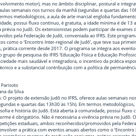
nvolvimento motor), mas no âmbito disciplinar, postural e integra
e aulas semanais nos turnos da manhã (segundas e quartas das 10h
rmos metodológicos, a aula de arte marcial engloba fundamentos té
dade, possui fluxo contínuo, é gratuita, a idade mínima é de 13 
ia prévia no Judô. Os extensionistas podem participar de exames
idos pela Federação de Judô, conveniada ao IFRS. Este programa
tos como o ‘Encontro Inter-regional de Judô’, que teve sua prime
, prática corrente desde 2017. O programa se integra aos evento
 grupo de pesquisa do IFRS ‘Educação Física e Educação Profissi
iedade mais saudável e integradora, o incentivo da prática espo
écnico e a substancial contribuição com a política de permanência
 Parisoto
ana da Silva
 O projeto de extensão Judô no IFRS, oferece aulas semanais no
segundas e quartas das 13h30 às 15h). Em termos metodológicos,
losofia e história do Judô. Está aberta à comunidade, possui fluxo
orme é obrigatório. Não é necessária a vivência prévia no Judô.
etições estaduais, ambos reconhecidos/promovidos pela Federaçã
envolver a prática com eventos anuais abertos como o ‘Encontro I