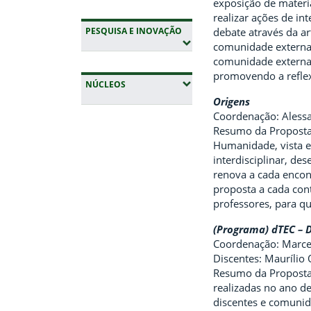
exposição de materi
realizar ações de in
(EXPANDIR SUBMENUS)
debate através da a
PESQUISA E INOVAÇÃO
comunidade externa 
comunidade externa 
promovendo a reflex
(EXPANDIR SUBMENUS)
NÚCLEOS
Origens
Coordenação: Aless
Fim da navegação
Resumo da Proposta:
Humanidade, vista em
interdisciplinar, d
renova a cada encont
proposta a cada cont
professores, para qu
(Programa) dTEC – D
Coordenação: Marce
Discentes: Maurílio
Resumo da Proposta:
realizadas no ano d
discentes e comunid