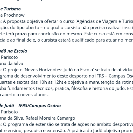
 e Turismo
cia Prochnow
 A proposta objetiva ofertar o curso ‘Agências de Viagem e Turis
ação, do tipo aberto – no qual o cursista não precisa realizar ins
o ele terá prazo para conclusão do mesmo. Este curso está em co
ia e ao final dele, o cursista estará qualificado para atuar no 
udô na Escola
 Parisoto
ana da Silva
 O projeto ‘Novos Horizontes: Judô na Escola’ se trata de ativid
rama de desenvolvimento deste desporto no IFRS – Campus Osóri
artas e sextas das 10h às 12h) e objetiva a manutenção da rotina
ba fundamentos técnicos, prática, filosofia e história do Judô. Est
o aberto a novos alunos.
de Judô – IFRS/Campus Osório
 Parisoto
ana da Silva, Rafael Moreira Camargo
 O programa de extensão se trata de ações no âmbito desportivo
ntre ensino, pesquisa e extensão. A prática do Judô objetiva pr