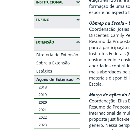
edição em 2018, e a
(EXPANDIR SUBMENUS)
INSTITUCIONAL
formação de uma soc
esporte no aspecto t
(EXPANDIR SUBMENUS)
ENSINO
Obmep na Escola – 
Coordenação: Josias
Discentes: Camily Pe
Resumo da Proposta:
(OCULTAR SUBMENUS)
EXTENSÃO
para a participação
Institutos Federais
Diretoria de Extensão
ensino médio e ensi
Sobre a Extensão
abordados conteúdos
Estágios
mais abordados pela
materiais disponibi
(Ocultar submenus)
Ações de Extensão
Escola.
2018
Março de ações do 
2019
Coordenação: Elisa 
2020
Resumo da Proposta:
2021
internacional da mu
2022
proposta justifica-s
gênero. Nessa persp
2023