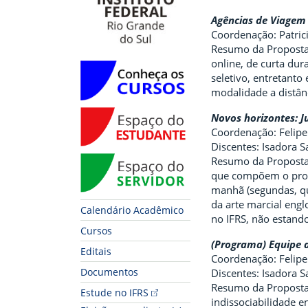
Agências de Viagem
Coordenação: Patri
Resumo da Proposta:
online, de curta dur
Conheça os Cursos
seletivo, entretant
modalidade a distânc
Espaço do Estudante
Novos horizontes: J
Coordenação: Felipe
Discentes: Isadora S
Espaço do Servidor
Resumo da Proposta:
que compõem o prog
manhã (segundas, qu
da arte marcial englo
Calendário Acadêmico
no IFRS, não estand
Cursos
(Programa) Equipe 
Editais
Coordenação: Felipe
Documentos
Discentes: Isadora S
Resumo da Proposta:
Estude no IFRS
indissociabilidade e