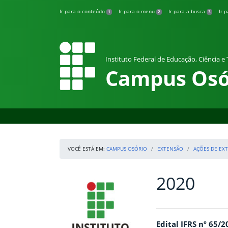
Pular para o conteúdo
Ir para o conteúdo
Ir para o menu
Ir para a busca
Ir 
1
2
3
Instituto Federal de Educação, Ciência e
Campus Osó
VOCÊ ESTÁ EM:
CAMPUS OSÓRIO
EXTENSÃO
AÇÕES DE EX
2020
Início da navegação
IFRS
Início do conteúdo
Edital IFRS nº 65/