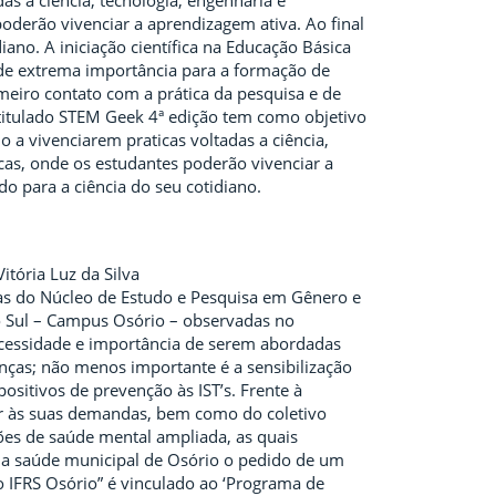
s a ciência, tecnologia, engenharia e
oderão vivenciar a aprendizagem ativa. Ao final
ano. A iniciação científica na Educação Básica
e extrema importância para a formação de
meiro contato com a prática da pesquisa e de
intitulado STEM Geek 4ª edição tem como objetivo
o a vivenciarem praticas voltadas a ciência,
cas, onde os estudantes poderão vivenciar a
o para a ciência do seu cotidiano.
itória Luz da Silva
as do Núcleo de Estudo e Pesquisa em Gênero e
do Sul – Campus Osório – observadas no
necessidade e importância de serem abordadas
enças; não menos importante é a sensibilização
positivos de prevenção às IST’s. Frente à
er às suas demandas, bem como do coletivo
es de saúde mental ampliada, as quais
 da saúde municipal de Osório o pedido de um
o IFRS Osório” é vinculado ao ‘Programa de