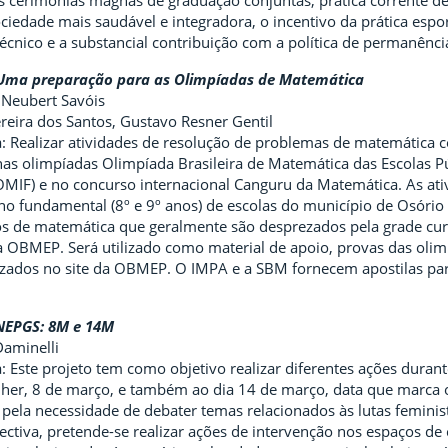
s cerimônias magnas de graduação conjuntas, prática corrente d
iedade mais saudável e integradora, o incentivo da prática espo
écnico e a substancial contribuição com a política de permanência
Uma preparação para as Olimpíadas de Matemática
 Neubert Savóis
reira dos Santos, Gustavo Resner Gentil
 Realizar atividades de resolução de problemas de matemática c
 nas olimpíadas Olimpíada Brasileira de Matemática das Escolas
 (OMIF) e no concurso internacional Canguru da Matemática. As a
no fundamental (8º e 9º anos) de escolas do município de Osório
 de matemática que geralmente são desprezados pela grade curri
 OBMEP. Será utilizado como material de apoio, provas das olim
lizados no site da OBMEP. O IMPA e a SBM fornecem apostilas pa
NEPGS: 8M e 14M
Daminelli
 Este projeto tem como objetivo realizar diferentes ações durant
lher, 8 de março, e também ao dia 14 de março, data que marca o
e pela necessidade de debater temas relacionados às lutas feminist
ectiva, pretende-se realizar ações de intervenção nos espaços d