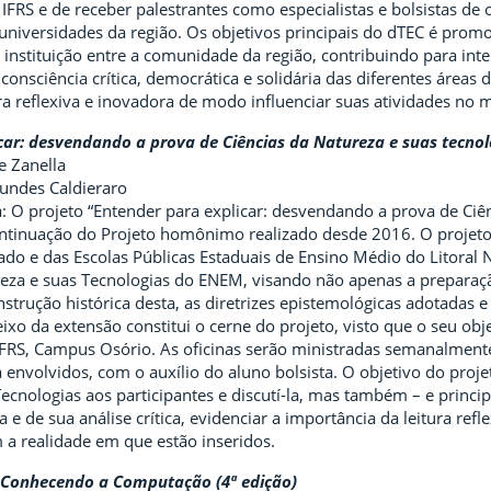
FRS e de receber palestrantes como especialistas e bolsistas de
e universidades da região. Os objetivos principais do dTEC é prom
instituição entre a comunidade da região, contribuindo para int
consciência crítica, democrática e solidária das diferentes áreas 
 reflexiva e inovadora de modo influenciar suas atividades no 
car: desvendando a prova de Ciências da Natureza e suas tecno
e Zanella
gundes Caldieraro
 O projeto “Entender para explicar: desvendando a prova de Ciê
ntinuação do Projeto homônimo realizado desde 2016. O projeto 
do e das Escolas Públicas Estaduais de Ensino Médio do Litoral 
reza e suas Tecnologias do ENEM, visando não apenas a preparaç
strução histórica desta, as diretrizes epistemológicas adotadas
ixo da extensão constitui o cerne do projeto, visto que o seu obje
IFRS, Campus Osório. As oficinas serão ministradas semanalment
 envolvidos, com o auxílio do aluno bolsista. O objetivo do proj
ecnologias aos participantes e discutí-la, mas também – e princip
a e de sua análise crítica, evidenciar a importância da leitura ref
 realidade em que estão inseridos.
 Conhecendo a Computação (4ª edição)