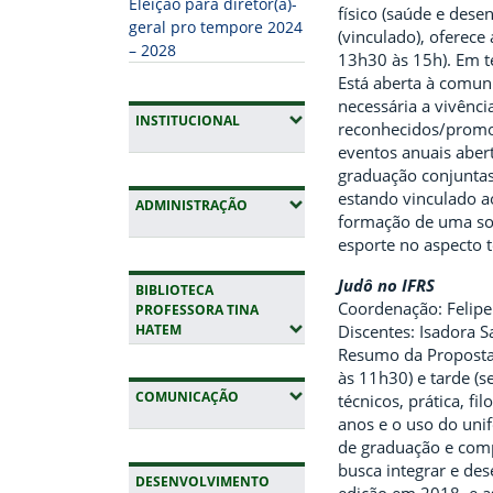
Eleição para diretor(a)-
físico (saúde e dese
geral pro tempore 2024
(vinculado), oferec
– 2028
13h30 às 15h). Em te
Está aberta à comuni
necessária a vivênc
(EXPANDIR SUBMENUS)
INSTITUCIONAL
reconhecidos/promov
eventos anuais aber
graduação conjuntas
estando vinculado ao
(EXPANDIR SUBMENUS)
ADMINISTRAÇÃO
formação de uma soc
esporte no aspecto t
Judô no IFRS
BIBLIOTECA
Coordenação: Felipe
PROFESSORA TINA
(EXPANDIR SUBMENUS)
Discentes: Isadora S
HATEM
Resumo da Proposta:
às 11h30) e tarde (
(EXPANDIR SUBMENUS)
COMUNICAÇÃO
técnicos, prática, fi
anos e o uso do unif
de graduação e comp
busca integrar e des
DESENVOLVIMENTO