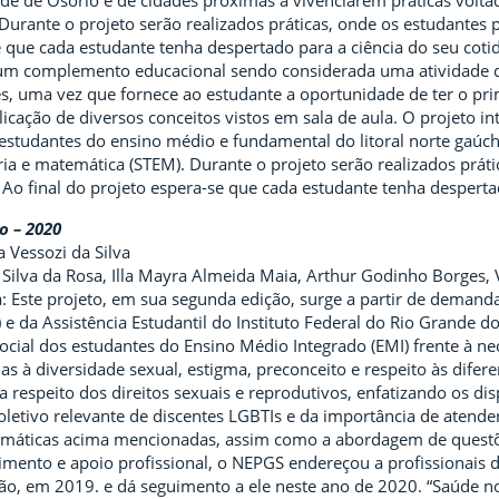
e de Osório e de cidades próximas a vivenciarem praticas voltada
urante o projeto serão realizados práticas, onde os estudantes p
 que cada estudante tenha despertado para a ciência do seu cotidi
um complemento educacional sendo considerada uma atividade d
s, uma vez que fornece ao estudante a oportunidade de ter o pri
licação de diversos conceitos vistos em sala de aula. O projeto 
s estudantes do ensino médio e fundamental do litoral norte gaúch
ia e matemática (STEM). Durante o projeto serão realizados práti
Ao final do projeto espera-se que cada estudante tenha despertad
o – 2020
 Vessozi da Silva
Silva da Rosa, Illa Mayra Almeida Maia, Arthur Godinho Borges, V
 Este projeto, em sua segunda edição, surge a partir de demand
 e da Assistência Estudantil do Instituto Federal do Rio Grande 
 social dos estudantes do Ensino Médio Integrado (EMI) frente à 
as à diversidade sexual, estigma, preconceito e respeito às difer
a respeito dos direitos sexuais e reprodutivos, enfatizando os dis
letivo relevante de discentes LGBTIs e da importância de atend
emáticas acima mencionadas, assim como a abordagem de questõ
imento e apoio profissional, o NEPGS endereçou a profissionais
ção, em 2019. e dá seguimento a ele neste ano de 2020. “Saúde n