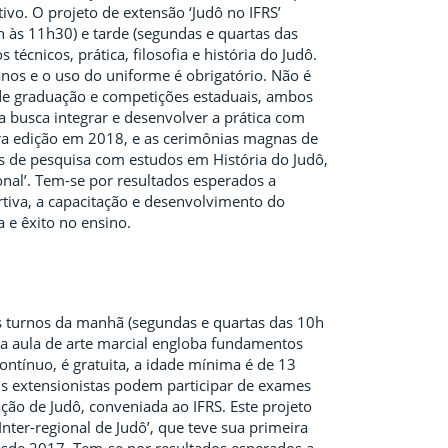
tivo. O projeto de extensão ‘Judô no IFRS’
 às 11h30) e tarde (segundas e quartas das
cnicos, prática, filosofia e história do Judô.
anos e o uso do uniforme é obrigatório. Não é
 de graduação e competições estaduais, ambos
 busca integrar e desenvolver a prática com
ira edição em 2018, e as cerimônias magnas de
s de pesquisa com estudos em História do Judô,
onal’. Tem-se por resultados esperados a
rtiva, a capacitação e desenvolvimento do
 e êxito no ensino.
s turnos da manhã (segundas e quartas das 10h
 a aula de arte marcial engloba fundamentos
 contínuo, é gratuita, a idade mínima é de 13
 Os extensionistas podem participar de exames
o de Judô, conveniada ao IFRS. Este projeto
nter-regional de Judô’, que teve sua primeira