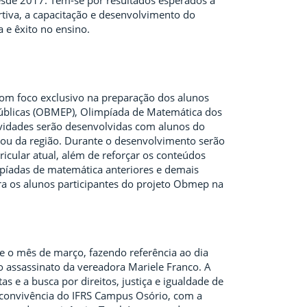
esde 2017. Tem-se por resultados esperados a
rtiva, a capacitação e desenvolvimento do
 e êxito no ensino.
om foco exclusivo na preparação dos alunos
 Públicas (OBMEP), Olimpíada de Matemática dos
tividades serão desenvolvidas com alunos do
 ou da região. Durante o desenvolvimento serão
cular atual, além de reforçar os conteúdos
píadas de matemática anteriores e demais
ra os alunos participantes do projeto Obmep na
e o mês de março, fazendo referência ao dia
 assassinato da vereadora Mariele Franco. A
as e a busca por direitos, justiça e igualdade de
e convivência do IFRS Campus Osório, com a