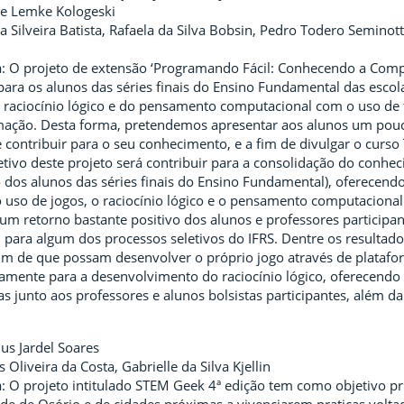
se Lemke Kologeski
da Silveira Batista, Rafaela da Silva Bobsin, Pedro Todero Seminot
 O projeto de extensão ‘Programando Fácil: Conhecendo a Comp
ra os alunos das séries finais do Ensino Fundamental das escola
raciocínio lógico e do pensamento computacional com o uso de 
mação. Desta forma, pretendemos apresentar aos alunos um pouc
e contribuir para o seu conhecimento, e a fim de divulgar o curs
etivo deste projeto será contribuir para a consolidação do conhe
o dos alunos das séries finais do Ensino Fundamental), oferecend
 uso de jogos, o raciocínio lógico e o pensamento computacional.
 um retorno bastante positivo dos alunos e professores participa
m para algum dos processos seletivos do IFRS. Dentre os resulta
im de que possam desenvolver o próprio jogo através de platafo
vamente para a desenvolvimento do raciocínio lógico, oferecen
s junto aos professores e alunos bolsistas participantes, além da 
us Jardel Soares
 Oliveira da Costa, Gabrielle da Silva Kjellin
 O projeto intitulado STEM Geek 4ª edição tem como objetivo pri