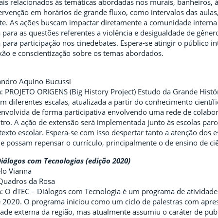
ais relacionados às temáticas abordadas nos murais, banheiros,
tervenção em horários de grande fluxo, como intervalos das aulas
rte. As ações buscam impactar diretamente a comunidade interna 
para as questões referentes a violência e desigualdade de gêner
para participação nos cinedebates. Espera-se atingir o público i
ão e conscientização sobre os temas abordados.
andro Aquino Bucussi
 PROJETO ORIGENS (Big History Project) Estudo da Grande Históri
 diferentes escalas, atualizada a partir do conhecimento cientí
esenvolvida de forma participativa envolvendo uma rede de colab
ro. A ação de extensão será implementada junto às escolas parcei
exto escolar. Espera-se com isso despertar tanto a atenção dos 
e possam repensar o currículo, principalmente o de ensino de ciê
iálogos com Tecnologias (edição 2020)
lo Vianna
 Quadros da Rosa
 O dTEC – Diálogos com Tecnologia é um programa de atividades 
e 2020. O programa iniciou como um ciclo de palestras com aprese
ade externa da região, mas atualmente assumiu o caráter de publi