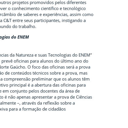
 outros projetos promovidos pelos diferentes
over o conhecimento científico e tecnológico
ercâmbio de saberes e experiências, assim como
da C&T entre seus participantes, instigando a
mundo do trabalho.
logias do
ENEM
ncias da Natureza e suas Tecnologias do ENEM”
prevê oficinas para alunos do último ano do
Norte Gaúcho. O foco das oficinas será a prova
ão de conteúdos técnicos sobre a prova, mas
 e a compreensão preliminar que os alunos têm
tivo principal é a abertura das oficinas para
e em conjunto pelos docentes da área de
eto é não apenas apresentar a prova de Ciências
almente –, através da reflexão sobre a
lexiva para a formação de cidadãos