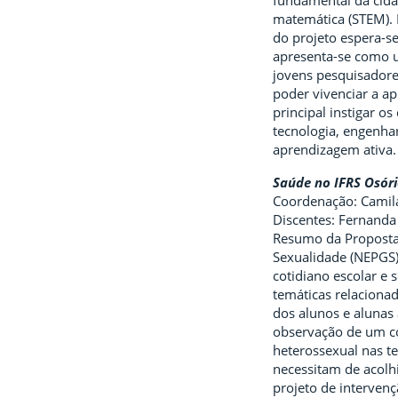
fundamental da cidad
matemática (STEM). D
do projeto espera-se
apresenta-se como 
jovens pesquisadore
poder vivenciar a ap
principal instigar o
tecnologia, engenhar
aprendizagem ativa. 
Saúde no IFRS Osóri
Coordenação: Camila
Discentes: Fernanda 
Resumo da Proposta:
Sexualidade (NEPGS)
cotidiano escolar e
temáticas relacionad
dos alunos e alunas 
observação de um co
heterossexual nas t
necessitam de acolh
projeto de interven