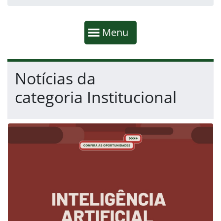
Início da navegação
Mostrar
Menu
Fim da navegação
Início do conteúdo
Notícias da
categoria Institucional