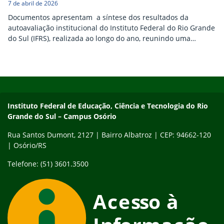
7 de abril de 2026
Documentos apresentam a síntese dos resultados da
autoavaliação institucional do Instituto Federal do Rio Grande
do Sul (IFRS), realizada ao longo do ano, reunindo uma
análise dos avanços e dos aspectos que ainda precisam ser
aprimorados.
Início do rodapé
Fim do conteúdo
Instituto Federal de Educação, Ciência e Tecnologia do Rio Gra
Instituto Federal de Educação, Ciência e Tecnologia do Rio
Grande do Sul – Campus Osório
Rua Santos Dumont, 2127 | Bairro Albatroz | CEP: 94662-120
| Osório/RS
Telefone: (51) 3601.3500