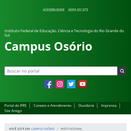
Pular para o conteúdo
ACESSIBILIDADE
MAPA DO SITE
Instituto Federal de Educação, Ciência e Tecnologia do Rio Grande do
Sul
Campus Osório
Facebook
Instagram
Twitter
YouTube
Portal do IFRS
Contato e Atendimento
Ouvidoria
Imprensa
Site Antigo
VOCÊ ESTÁ EM:
CAMPUS OSÓRIO
INSTITUCIONAL