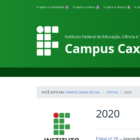
Pular para o conteúdo
Ir para o conteúdo
Ir para o menu
Ir para a busca
Ir 
1
2
3
Instituto Federal de Educação, Ciência e
Campus Caxi
VOCÊ ESTÁ EM:
CAMPUS CAXIAS DO SUL
EDITAIS
2020
2020
Início da navegação
IFRS
Início do conteúdo
Edital nº 26
– Inscriçã