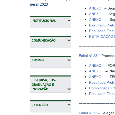
geral 2023
ANEXO I
– Segu
ANEXO II
– Segu
ANEXO III
– Seg
(EXPANDIR SUBMENUS)
INSTITUCIONAL
Resultado Prel
Resultado Fina
RETIFICAÇÃO 
(EXPANDIR SUBMENUS)
COMUNICAÇÃO
—————————
Edital nº 23
– Processo
(EXPANDIR SUBMENUS)
ENSINO
ANEXO I
– FOR
ANEXO II
– PAR
ANEXO III
– TE
PESQUISA, PÓS-
Resultado Preli
GRADUAÇÃO E
Homologação do
(EXPANDIR SUBMENUS)
INOVAÇÃO
Resultado Fina
—————————
(EXPANDIR SUBMENUS)
EXTENSÃO
Edital nº 22
– Seleção 