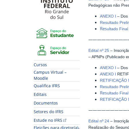
Pedagógicas não Pres
ANEXO I
– Dos 
Resultado Prel
Res
Espaço do Estudante
ultado Fina
—————————
Espaço do Servidor
Edital nº 25
– Inscriçã
– APNPs (Publicado e
Cursos
ANEXO I
– Dos 
Campus Virtual –
ANEXO I
RETIFI
Moodle
RETIFICAÇÃO 
Qualifica IFRS
Resultado Prel
Resu
ltado Fina
Editais
RETIFICAÇÃO 
Documentos
—————————
Setores do IFRS
Estude no IFRS
Edital nº 24
– Inscriçã
Realização do Segund
Eleições para diretor(a)-