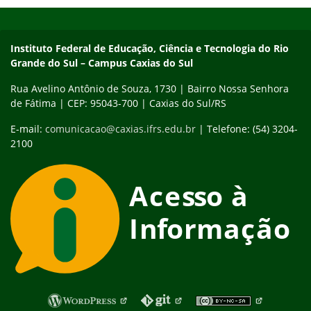
Início do rodapé
Fim do conteúdo
Instituto Federal de Educação, Ciência e Tecnologia do Rio
Grande do Sul – Campus Caxias do Sul
Rua Avelino Antônio de Souza, 1730 | Bairro Nossa Senhora
de Fátima | CEP: 95043-700 | Caxias do Sul/RS
E-mail:
comunicacao@caxias.ifrs.edu.br
| Telefone: (54) 3204-
2100