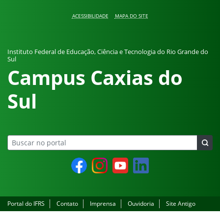
Pular para o conteúdo
ACESSIBILIDADE
MAPA DO SITE
Instituto Federal de Educação, Ciência e Tecnologia do Rio Grande do
Sul
Campus Caxias do
Sul
Facebook
Instagram
YouTube
LinkedIn
Portal do IFRS
Contato
Imprensa
Ouvidoria
Site Antigo