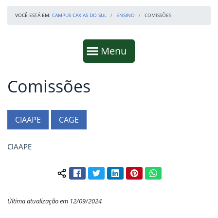
VOCÊ ESTÁ EM:
CAMPUS CAXIAS DO SUL
ENSINO
COMISSÕES
Início da navegação
Mostrar
Menu
Comissões
Fim da navegação
Início do conteúdo
CIAAPE
CAGE
CIAAPE
Facebook
Twitter
LinkedIn
Pinterest
WhatsApp
Compartilhar conteúdo:
Última atualização em 12/09/2024