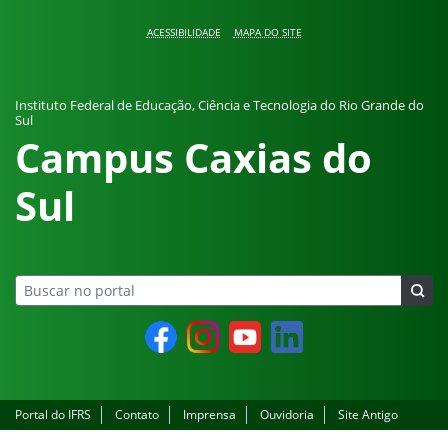
Pular para o conteúdo
ACESSIBILIDADE
MAPA DO SITE
Instituto Federal de Educação, Ciência e Tecnologia do Rio Grande do
Sul
Campus Caxias do
Sul
Facebook
Instagram
YouTube
LinkedIn
Portal do IFRS
Contato
Imprensa
Ouvidoria
Site Antigo