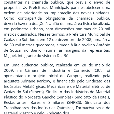
constantes na chamada pública, que previa o envio de
propostas às Prefeituras Municipais para estabelecer uma
ordem de prioridade na implantação das novas unidades.
Como contrapartida obrigatória da chamada pública,
deveria haver a doação à União de uma área física localizada
em perímetro urbano, com dimensões mínimas de 20 mil
metros quadrados. Nesses termos, a Prefeitura Municipal de
Caxias do Sul doou, em 12 de dezembro de 2008, uma área
de 30 mil metros quadrados, situada à Rua Avelino Antônio
de Souza, no Bairro Fátima, às margens da represa São
Miguel, integrante do sistema Dal Bó.
Em uma audiência pública, realizada em 28 de maio de
2009, na Câmara de Indústria e Comércio (CIC), foi
apresentado o projeto inicial do Campus, realizado pela
arquiteta Adriane Karkow, e financiado pelo Sindicato das
Indústrias Metalúrgicas, Mecânicas e de Material Elétrico de
Caxias do Sul (Simecs), Sindicato das Indústrias de Material
Plástico do Nordeste Gaúcho (Simplás), Sindicato de Hotéis,
Restaurantes, Bares e Similares (SHRBS), Sindicato dos
Trabalhadores das Indústrias Químicas, Farmacêuticas e de
Material Plástico e pelo Sindicato dos