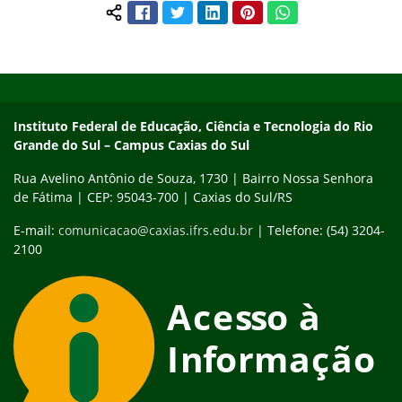
Facebook
Twitter
LinkedIn
Pinterest
WhatsApp
Compartilhar conteúdo:
Início do rodapé
Fim do conteúdo
Instituto Federal de Educação, Ciência e Tecnologia do Rio
Grande do Sul – Campus Caxias do Sul
Rua Avelino Antônio de Souza, 1730 | Bairro Nossa Senhora
de Fátima | CEP: 95043-700 | Caxias do Sul/RS
E-mail:
comunicacao@caxias.ifrs.edu.br
| Telefone: (54) 3204-
2100