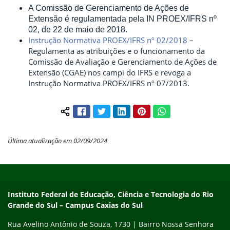
A Comissão de Gerenciamento de Ações de
Extensão é regulamentada pela IN
PROEX/IFRS nº
02, de 22 de maio de 2018.
Instrução Normativa PROEX/IFRS nº 02/2018
–
Regulamenta as atribuições e o funcionamento da
Comissão de Avaliação e Gerenciamento de Ações de
Extensão (CGAE) nos campi do IFRS e revoga a
Instrução Normativa PROEX/IFRS nº 07/2013.
Facebook
Twitter
LinkedIn
Pinterest
WhatsApp
Compartilhar conteúdo:
Última atualização em 02/09/2024
Início do rodapé
Fim do conteúdo
Instituto Federal de Educação, Ciência e Tecnologia do Rio
Grande do Sul – Campus Caxias do Sul
Rua Avelino Antônio de Souza, 1730 | Bairro Nossa Senhora