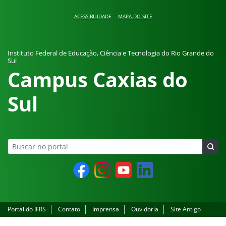
Pular para o conteúdo
ACESSIBILIDADE
MAPA DO SITE
Instituto Federal de Educação, Ciência e Tecnologia do Rio Grande do
Sul
Campus Caxias do
Sul
Facebook
Instagram
YouTube
LinkedIn
Portal do IFRS
Contato
Imprensa
Ouvidoria
Site Antigo