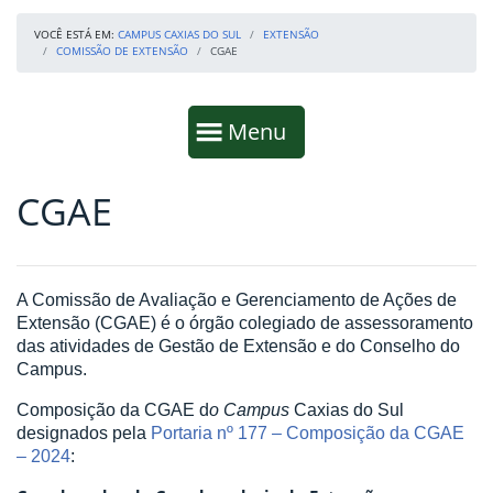
VOCÊ ESTÁ EM:
CAMPUS CAXIAS DO SUL
EXTENSÃO
COMISSÃO DE EXTENSÃO
CGAE
Início da navegação
Mostrar
Menu
CGAE
Fim da navegação
Início do conteúdo
A Comissão de Avaliação e Gerenciamento de Ações de
Extensão (CGAE) é o órgão colegiado de assessoramento
das atividades de Gestão de Extensão e do Conselho do
Campus.
Composição da CGAE
d
o Campus
Caxias do Sul
designados pela
Portaria nº 177 – Composição da CGAE
– 2024
: