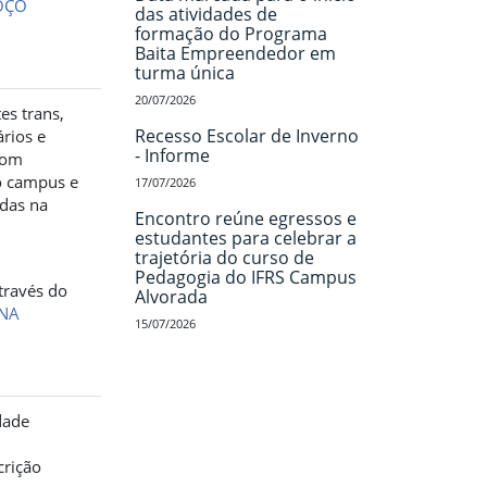
OÇO
das atividades de
formação do Programa
Baita Empreendedor em
turma única
20/07/2026
es trans,
Recesso Escolar de Inverno
ários e
- Informe
com
do campus e
17/07/2026
adas na
Encontro reúne egressos e
estudantes para celebrar a
trajetória do curso de
Pedagogia do IFRS Campus
através do
Alvorada
INA
15/07/2026
dade
crição