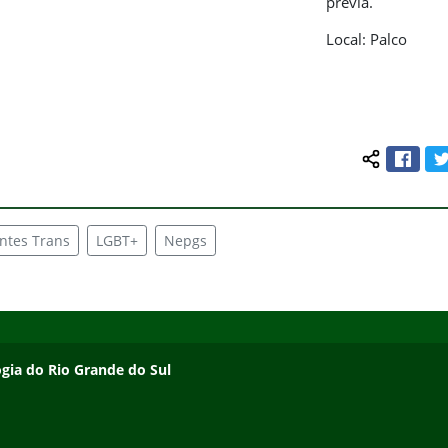
prévia.
Local: Palco
Face
Compartilh
ntes Trans
LGBT+
Nepgs
ogia do Rio Grande do Sul