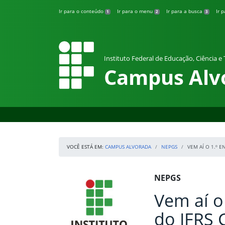
Pular para o conteúdo
Ir para o conteúdo
Ir para o menu
Ir para a busca
Ir 
1
2
3
Instituto Federal de Educação, Ciência e
Campus Alv
VOCÊ ESTÁ EM:
CAMPUS ALVORADA
NEPGS
VEM AÍ O 1.º 
Início da navegação
IFRS
Início do conteúdo
NEPGS
Vem aí o
do IFRS