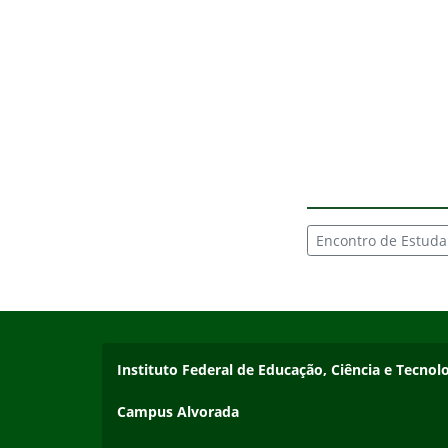
Encontro de Estuda
Início do rodapé
Fim do conteúdo
Endereço
Instituto Federal de Educação, Ciência e Tecnol
Campus Alvorada