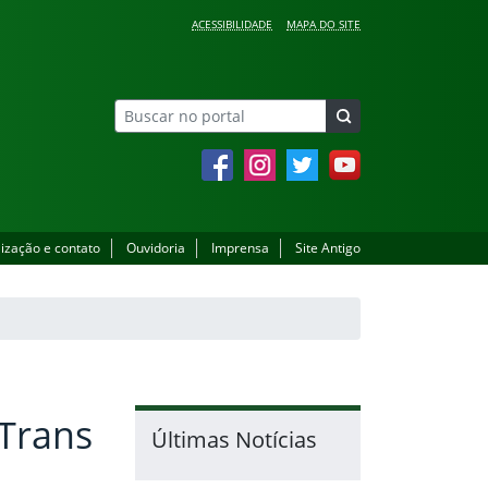
ACESSIBILIDADE
MAPA DO SITE
Facebook
Instagram
Twitter
YouTube
lização e contato
Ouvidoria
Imprensa
Site Antigo
 Trans
Últimas Notícias