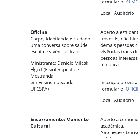
formulário:
ALM
Local: Auditório
Oficina
Aberto a estudant
Corpo, identidade e cuidado:
travestis, não bin
uma conversa sobre saúde,
demais pessoas 
escuta e vivências trans
vivências trans 
pessoas interess
Ministrante: Daniele Mileski
temática.
Elgert (Fisioterapeuta e
Mestranda
em Ensino na Saúde –
Inscrição prévia 
UFCSPA)
formulário:
OFIC
Local: Auditório
Encerramento: Momento
Aberto a comuni
Cultural
acadêmica.
Não necessita ins