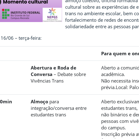
almoço coletivo, oficina formati
cultural sobre as experiências de 
trans no ambiente escolar, bem c
fortalecimento de redes de encont
solidariedade entre as pessoas par
16/06 – terça-feira:
Para quem e on
Abertura e Roda de
Aberto a comuni
Conversa
– Debate sobre
acadêmica.
Vivências Trans
Não necessita ins
prévia.Local: Palc
30min
Almoço
para
Aberto exclusiva
integração/conversa entre
estudantes trans, 
estudantes trans
não binários e d
pessoas com vivê
do campus.
Inscrição prévia 