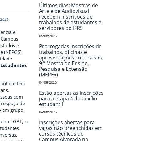
Últimos dias: Mostras de
Arte e de Audiovisual
recebem inscrições de
 2026
trabalhos de estudantes e
servidores do IFRS
iência e
05/08/2026
– Campus
Estudos e
Prorrogadas inscrições de
trabalhos, oficinas e
e (NEPGS),
apresentações culturais na
nidade
9.ª Mostra de Ensino,
 Estudantes
Pesquisa e Extensão
(MEPEx)
04/08/2026
junho e terá
rans,
Estão abertas as inscrições
pessoas com
para a etapa 4 do auxílio
m espaço de
estudantil
o em grupo.
04/08/2026
gulho LGBT, a
Inscrições abertas para
vagas não preenchidas em
studantes
cursos técnicos do
nversas,
Campus Alvorada no