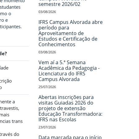
va e momento
semestre 2026/02
estudantes
03/08/2026
omo o
ro e
IFRS Campus Alvorada abre
ticipantes.
período para
Aproveitamento de
Estudos e Certificação de
Conhecimentos
03/08/2026
de?
Vem aí a 5.ª Semana
dade
Acadêmica da Pedagogia -
Licenciatura do IFRS
Campus Alvorada
crição
o
25/07/2026
Abertas inscrições para
mente a
visitas Guiadas 2026 do
travestis,
projeto de extensão
Educação Transformadora:
emais
IFRS nas Escolas
ncias trans
23/07/2026
através do
Data marcada para o início