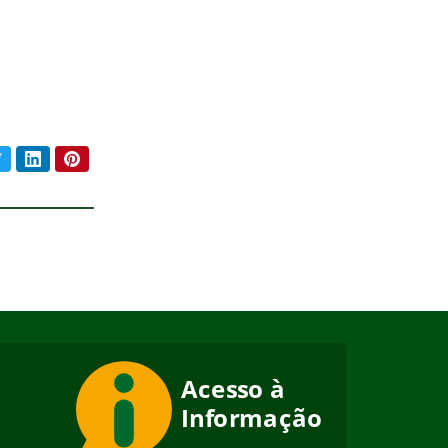
book
Twitter
LinkedIn
Pinterest
ar conteúdo: