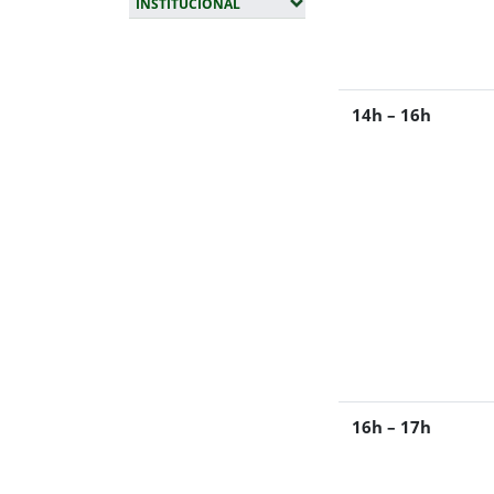
(EXPANDIR SUBMENUS)
INSTITUCIONAL
Fim da navegação
14h – 16h
16h – 17h