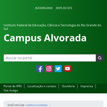
Pular para o conteúdo
ACESSIBILIDADE
MAPA DO SITE
Instituto Federal de Educação, Ciência e Tecnologia do Rio Grande do
Sul
Campus Alvorada
Facebook
Instagram
Twitter
YouTube
Portal do IFRS
Localização e contato
Ouvidoria
Imprensa
Site Antigo
VOCÊ ESTÁ EM:
CAMPUS ALVORADA