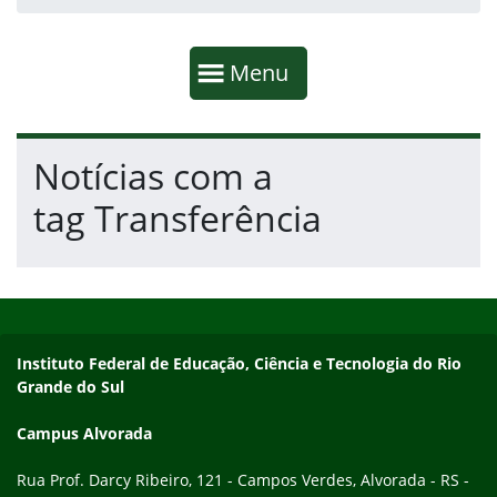
Início da navegação
Mostrar
Menu
Fim da navegação
Início do conteúdo
Notícias com a
tag Transferência
Início do rodapé
Fim do conteúdo
Endereço
Instituto Federal de Educação, Ciência e Tecnologia do Rio
Grande do Sul
Campus Alvorada
Rua Prof. Darcy Ribeiro, 121 - Campos Verdes, Alvorada - RS -