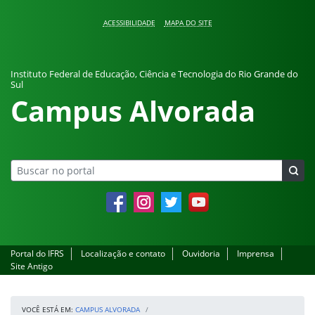
Pular para o conteúdo
ACESSIBILIDADE
MAPA DO SITE
Instituto Federal de Educação, Ciência e Tecnologia do Rio Grande do
Sul
Campus Alvorada
Facebook
Instagram
Twitter
YouTube
Portal do IFRS
Localização e contato
Ouvidoria
Imprensa
Site Antigo
VOCÊ ESTÁ EM:
CAMPUS ALVORADA