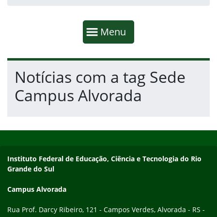
Início da navegação
Mostrar
Menu
Fim da navegação
Início do conteúdo
Notícias com a tag Sede
Campus Alvorada
Início do rodapé
Fim do conteúdo
Endereço
Instituto Federal de Educação, Ciência e Tecnologia do Rio
Grande do Sul
Campus Alvorada
Rua Prof. Darcy Ribeiro, 121 - Campos Verdes, Alvorada - RS -