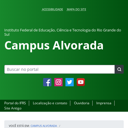
Pular para o conteúdo
ACESSIBILIDADE
MAPA DO SITE
Instituto Federal de Educação, Ciência e Tecnologia do Rio Grande do
Sul
Campus Alvorada
Facebook
Instagram
Twitter
YouTube
Portal do IFRS
Localização e contato
Ouvidoria
Imprensa
Site Antigo
VOCÊ ESTÁ EM:
CAMPUS ALVORADA