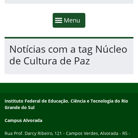
Início da navegação
Mostrar
Menu
Fim da navegação
Início do conteúdo
Notícias com a tag Núcleo
de Cultura de Paz
Início do rodapé
Fim do conteúdo
Endereço
Instituto Federal de Educação, Ciência e Tecnologia do Rio
Grande do Sul
Campus Alvorada
Rua Prof. Darcy Ribeiro, 121 - Campos Verdes, Alvorada - RS -