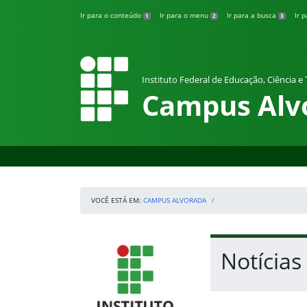
Pular para o conteúdo
Ir para o conteúdo
Ir para o menu
Ir para a busca
Ir 
1
2
3
Instituto Federal de Educação, Ciência e
Campus Alv
VOCÊ ESTÁ EM:
CAMPUS ALVORADA
Início da navegação
IFRS
Início do conteúdo
Notícias
Fim do conteúdo