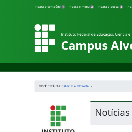
Pular para o conteúdo
Ir para o conteúdo
Ir para o menu
Ir para a busca
Ir 
1
2
3
Instituto Federal de Educação, Ciência e
Campus Alv
VOCÊ ESTÁ EM:
CAMPUS ALVORADA
Início da navegação
IFRS
Início do conteúdo
Notícias
Fim do conteúdo