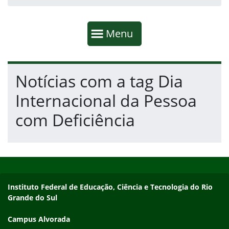
Início da navegação
Mostrar
Menu
Fim da navegação
Início do conteúdo
Notícias com a tag Dia
Internacional da Pessoa
com Deficiência
Início do rodapé
Fim do conteúdo
Endereço
Instituto Federal de Educação, Ciência e Tecnologia do Rio
Grande do Sul
Campus Alvorada