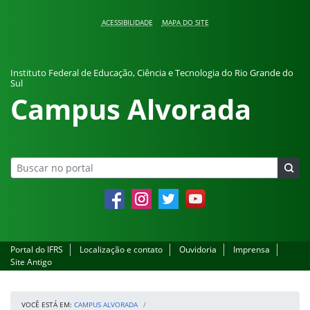
Pular para o conteúdo
ACESSIBILIDADE
MAPA DO SITE
Instituto Federal de Educação, Ciência e Tecnologia do Rio Grande do
Sul
Campus Alvorada
Facebook
Instagram
Twitter
YouTube
Portal do IFRS
Localização e contato
Ouvidoria
Imprensa
Site Antigo
VOCÊ ESTÁ EM:
CAMPUS ALVORADA