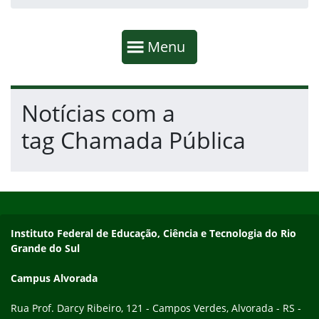
Início da navegação
Mostrar
Menu
Fim da navegação
Início do conteúdo
Notícias com a
tag Chamada Pública
Início do rodapé
Fim do conteúdo
Endereço
Instituto Federal de Educação, Ciência e Tecnologia do Rio
Grande do Sul
Campus Alvorada
Rua Prof. Darcy Ribeiro, 121 - Campos Verdes, Alvorada - RS -