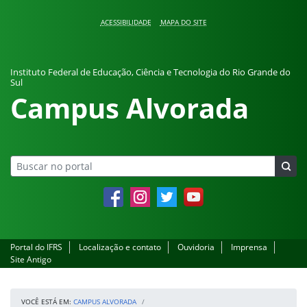
Pular para o conteúdo
ACESSIBILIDADE
MAPA DO SITE
Instituto Federal de Educação, Ciência e Tecnologia do Rio Grande do
Sul
Campus Alvorada
Facebook
Instagram
Twitter
YouTube
Portal do IFRS
Localização e contato
Ouvidoria
Imprensa
Site Antigo
VOCÊ ESTÁ EM:
CAMPUS ALVORADA